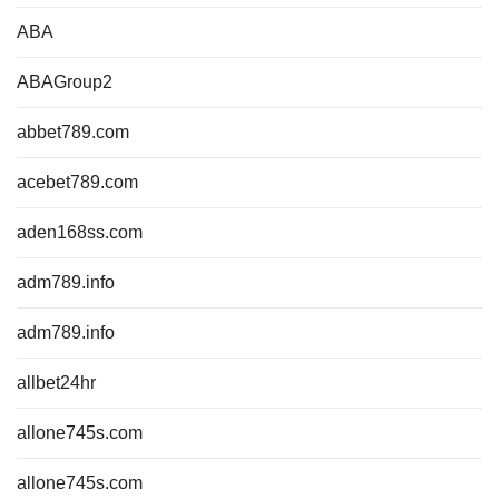
ABA
ABAGroup2
abbet789.com
acebet789.com
aden168ss.com
adm789.info
adm789.info
allbet24hr
allone745s.com
allone745s.com