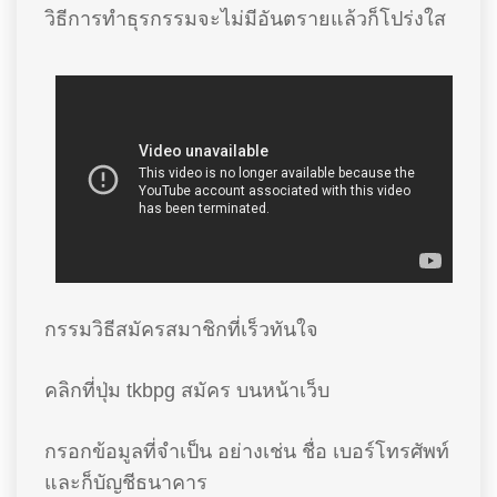
วิธีการทำธุรกรรมจะไม่มีอันตรายแล้วก็โปร่งใส
กรรมวิธีสมัครสมาชิกที่เร็วทันใจ
คลิกที่ปุ่ม tkbpg สมัคร บนหน้าเว็บ
กรอกข้อมูลที่จำเป็น อย่างเช่น ชื่อ เบอร์โทรศัพท์
และก็บัญชีธนาคาร