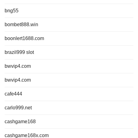
bng55
bombet888.win
boonlert1688.com
brazil999 slot
bwvip4.com
bwvip4.com
cafe444
carlo999.net
cashgame168
cashgame168x.com