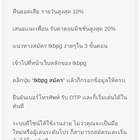
คืนยอดเสีย รายวันสูงสุด 10%
เสนอแนะเพื่อน รับค่าคอมมิชชั่นสูงสุด 20%
แนวทางสมัคร tkbpg ง่ายๆใน 3 ขั้นตอน
เข้าไปที่หน้าเว็บหลักของ tkbpg
คลิกปุ่ม “
tkbpg สมัคร
” แล้วก็กรอกข้อมูลให้ครบ
ยืนยันเบอร์โทรศัพท์ รับ OTP และก็เริ่มเล่นได้ใน
ทันที
ระบบดีไซน์ให้ใช้งานง่าย ไม่ว่าคุณจะเป็นมือ
ใหม่หรือผู้เล่นระดับโปร ก็สามารถสมัครและเริ่ม