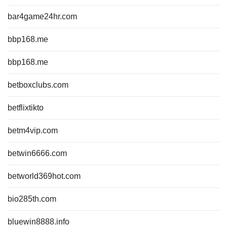
bar4game24hr.com
bbp168.me
bbp168.me
betboxclubs.com
betflixtikto
betm4vip.com
betwin6666.com
betworld369hot.com
bio285th.com
bluewin8888.info