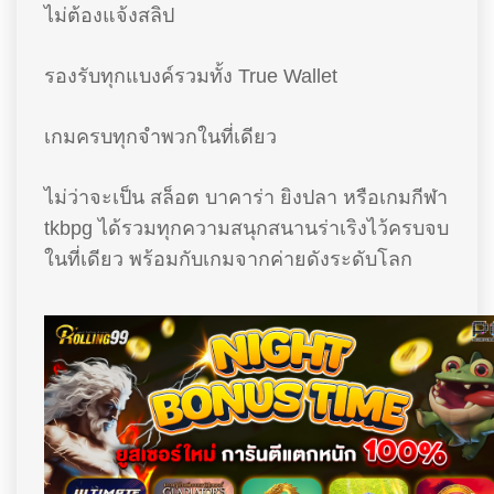
ไม่ต้องแจ้งสลิป
รองรับทุกแบงค์รวมทั้ง True Wallet
เกมครบทุกจำพวกในที่เดียว
ไม่ว่าจะเป็น สล็อต บาคาร่า ยิงปลา หรือเกมกีฬา
tkbpg ได้รวมทุกความสนุกสนานร่าเริงไว้ครบจบ
ในที่เดียว พร้อมกับเกมจากค่ายดังระดับโลก