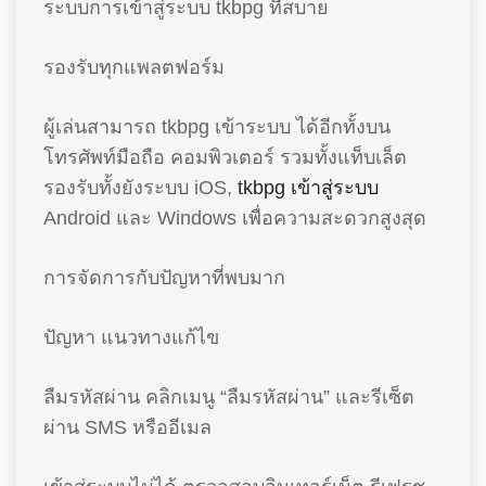
ระบบการเข้าสู่ระบบ tkbpg ที่สบาย
รองรับทุกแพลตฟอร์ม
ผู้เล่นสามารถ tkbpg เข้าระบบ ได้อีกทั้งบน
โทรศัพท์มือถือ คอมพิวเตอร์ รวมทั้งแท็บเล็ต
รองรับทั้งยังระบบ iOS,
tkbpg เข้าสู่ระบบ
Android และ Windows เพื่อความสะดวกสูงสุด
การจัดการกับปัญหาที่พบมาก
ปัญหา แนวทางแก้ไข
ลืมรหัสผ่าน คลิกเมนู “ลืมรหัสผ่าน” และรีเซ็ต
ผ่าน SMS หรืออีเมล