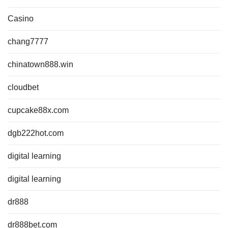
Casino
chang7777
chinatown888.win
cloudbet
cupcake88x.com
dgb222hot.com
digital learning
digital learning
dr888
dr888bet.com