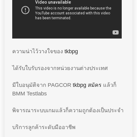
ความน่าไว้วางใจของ
tkbpg
ได้รับใบรับรองจากหน่วยงานต่างประเทศ
มีใบอนุมัติจาก PAGCOR
tkbpg สมัคร
แล้วก็
BMM Testlabs
พิจารณาระบบเกมแล้วก็ความถูกต้องเป็นประจำ
บริการลูกค้าระดับมืออาชีพ