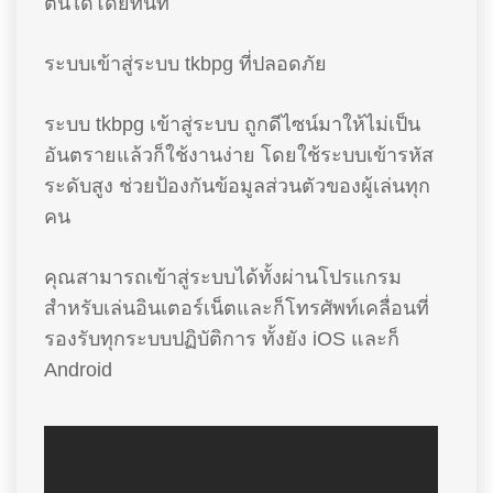
ต้นได้โดยทันที
ระบบเข้าสู่ระบบ tkbpg ที่ปลอดภัย
ระบบ tkbpg เข้าสู่ระบบ ถูกดีไซน์มาให้ไม่เป็น
อันตรายแล้วก็ใช้งานง่าย โดยใช้ระบบเข้ารหัส
ระดับสูง ช่วยป้องกันข้อมูลส่วนตัวของผู้เล่นทุก
คน
คุณสามารถเข้าสู่ระบบได้ทั้งผ่านโปรแกรม
สำหรับเล่นอินเตอร์เน็ตและก็โทรศัพท์เคลื่อนที่
รองรับทุกระบบปฏิบัติการ ทั้งยัง iOS และก็
Android