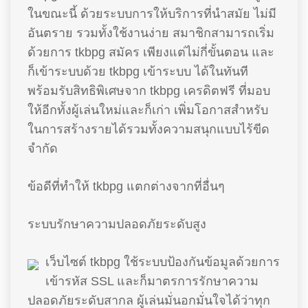
ในขณะนี้ ด้วยระบบการให้บริการที่นำสมัย ไม่มี
อันตราย รวมทั้งใช้งานง่าย สมาชิกสามารถเริ่ม
ด้วยการ tkbpg สมัคร เพียงแต่ไม่กี่ขั้นตอน และ
ก็เข้าระบบด้วย tkbpg เข้าระบบ ได้ในทันที
พร้อมรับสิทธิพิเศษจาก tkbpg เครดิตฟรี ที่มอบ
ให้อีกทั้งผู้เล่นใหม่และก็เก่า เพิ่มโอกาสสำหรับ
ในการสร้างรายได้รวมทั้งความสนุกแบบไร้ขีด
จำกัด
ข้อดีที่ทำให้ tkbpg แตกต่างจากที่อื่นๆ
ระบบรักษาความปลอดภัยระดับสูง
เว็บไซต์ tkbpg ใช้ระบบป้องกันข้อมูลด้วยการ
เข้ารหัส SSL และก็มาตรการรักษาความ
ปลอดภัยระดับสากล ผู้เล่นมั่นอกมั่นใจได้ว่าทุก