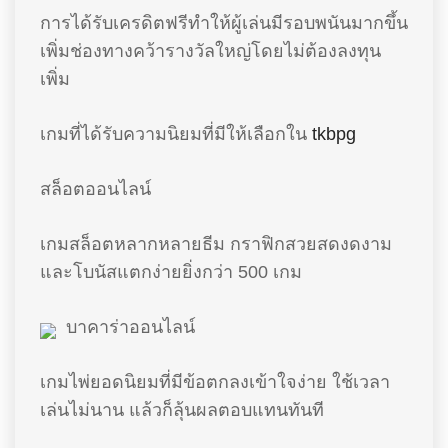
การได้รับเครดิตฟรีทำให้ผู้เล่นมีรอบพนันมากขึ้น
เพิ่มช่องทางคว้ารางวัลใหญ่โดยไม่ต้องลงทุน
เพิ่ม
เกมที่ได้รับความนิยมที่มีให้เลือกใน
tkbpg
สล็อตออนไลน์
เกมสล็อตหลากหลายธีม กราฟิกสวยสดงดงาม
และโบนัสแตกง่ายยิ่งกว่า 500 เกม
บาคาร่าออนไลน์
เกมไพ่ยอดนิยมที่มีข้อตกลงเข้าใจง่าย ใช้เวลา
เล่นไม่นาน แล้วก็ลุ้นผลตอบแทนทันที