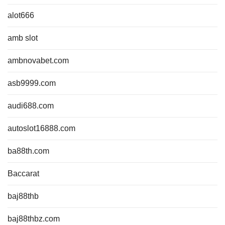
alot666
amb slot
ambnovabet.com
asb9999.com
audi688.com
autoslot16888.com
ba88th.com
Baccarat
baj88thb
baj88thbz.com