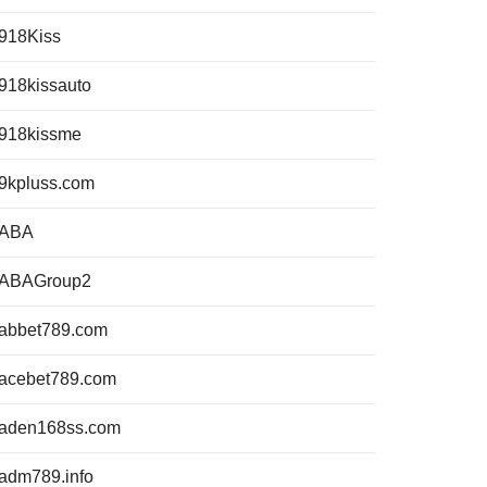
918Kiss
918kissauto
918kissme
9kpluss.com
ABA
ABAGroup2
abbet789.com
acebet789.com
aden168ss.com
adm789.info