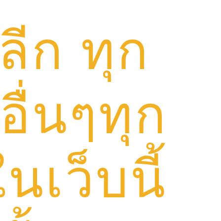
ลีก ทุก
ื่นๆทุก
เว็บนี้