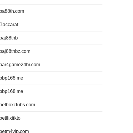
ba88th.com
Baccarat
baj88thb
baj88thbz.com
bar4game24hr.com
bbp168.me
bbp168.me
betboxclubs.com
betflixtikto
betm4vip.com