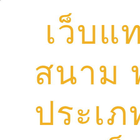
Skip
เว็บแท
to
content
สนาม พ
ประเภท