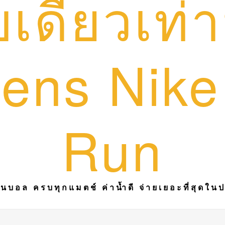
บเดียวเท่า
ns Nike
Run
ันบอล ครบทุกแมตช์ ค่าน้ำดี จ่ายเยอะที่สุดใ