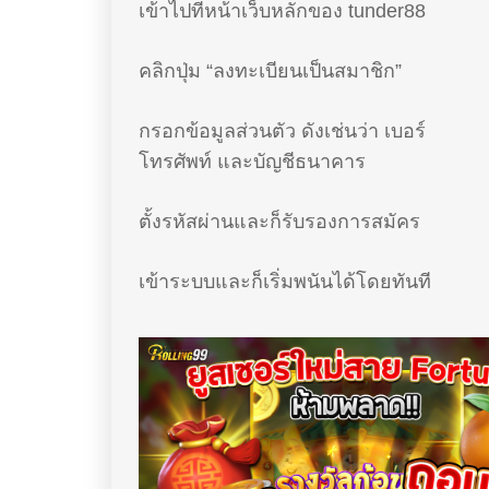
เข้าไปที่หน้าเว็บหลักของ tunder88
คลิกปุ่ม “ลงทะเบียนเป็นสมาชิก”
กรอกข้อมูลส่วนตัว ดังเช่นว่า เบอร์
โทรศัพท์ และบัญชีธนาคาร
ตั้งรหัสผ่านและก็รับรองการสมัคร
เข้าระบบและก็เริ่มพนันได้โดยทันที