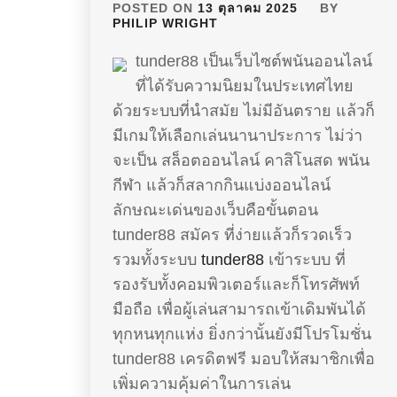
POSTED ON
13 ตุลาคม 2025
BY
PHILIP WRIGHT
tunder88 เป็นเว็บไซต์พนันออนไลน์
ที่ได้รับความนิยมในประเทศไทย
ด้วยระบบที่นำสมัย ไม่มีอันตราย แล้วก็
มีเกมให้เลือกเล่นนานาประการ ไม่ว่า
จะเป็น สล็อตออนไลน์ คาสิโนสด พนัน
กีฬา แล้วก็สลากกินแบ่งออนไลน์
ลักษณะเด่นของเว็บคือขั้นตอน
tunder88 สมัคร ที่ง่ายแล้วก็รวดเร็ว
รวมทั้งระบบ
tunder88
เข้าระบบ ที่
รองรับทั้งคอมพิวเตอร์และก็โทรศัพท์
มือถือ เพื่อผู้เล่นสามารถเข้าเดิมพันได้
ทุกหนทุกแห่ง ยิ่งกว่านั้นยังมีโปรโมชั่น
tunder88 เครดิตฟรี มอบให้สมาชิกเพื่อ
เพิ่มความคุ้มค่าในการเล่น