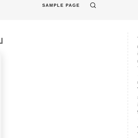
SAMPLE PAGE
บ