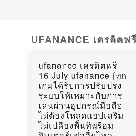
UFANANCE เครดิตฟร
ufanance เครดิตฟรี
16 July ufanance {ทุก
เกมได้รับการปรับปรุง
ระบบให้เหมาะกับการ
เล่นผ่านอุปกรณ์มือถือ
ไม่ต้องโหลดแอปเสริม
ไม่เปลืองพื้นที่พร้อม
อินเตอร์เฟสลื่นไหล