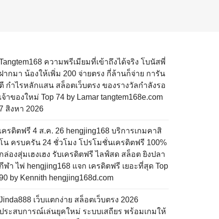
Tangtem168 ความพรีเมียมที่เข้าถึงได้จริง โบนัสพี่
ฝากมา น้องให้เพิ่ม 200 จ่ายตรง กี่ล้านก็จ่าย การัน
ตี กำไรหลักแสน สล็อตเว็บตรง ของรางวัลกำลังรอ
เจ้าของใหม่ Top 74 by Lamar tangtem168e.com
7 สิงหา 2026
เครดิตฟรี 4 ส.ค. 26 hengjing168 บริการเกมคาสิ
โน ครบครัน 24 ชั่วโมง โปรโมชั่นเครดิตฟรี 100%
กล่องสุ่มเฮงเฮง รับเครดิตฟรี ไลฟ์สด สล็อต ยิงปลา
กีฬา ไพ่ hengjing168 แจก เครดิตฟรี เยอะที่สุด Top
90 by Kennith hengjing168d.com
Jinda888 เว็บแตกง่าย สล็อตเว็บตรง 2026
ประสบการณ์เล่นยุคใหม่ ระบบเสถียร พร้อมเกมให้