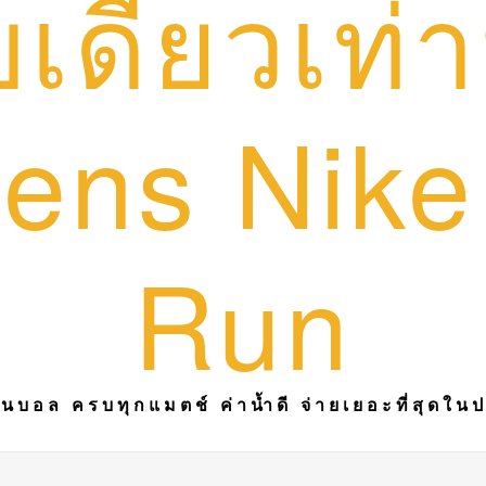
บเดียวเท่า
ns Nike
Run
ันบอล ครบทุกแมตช์ ค่าน้ำดี จ่ายเยอะที่สุดใ