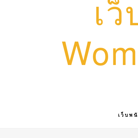
เว็
Wome
เว็บพน