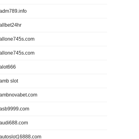
adm789.info
allbet24hr
allone745s.com
allone745s.com
alot666
amb slot
ambnovabet.com
asb9999.com
audi688.com
autoslot16888.com