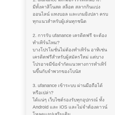
มีทั้งคาสิโนสด สล็อต สลากกินแบ่ง
ออนไลน์ แทงบอล และเกมยิงปลา ครบ
ทุกแนวสำหรับผู้เล่นทุกชนิด
2. การรับ ufanance เครดิตฟรี จะต้อง
ทำเทิร์นไหม?
บางโปรโมชั่นไม่ต้องทำเทิร์น อาทิเช่น
เครดิตฟรีสำหรับผู้สมัครใหม่ แต่บาง
โปรอาจมีข้อจำกัดแนวทางการทำเทิร์
นขึ้นกับจำพวกของโบนัส
3. ufanance เข้าระบบ ผ่านมือถือได้
หรือเปล่า?
ได้แน่ๆ เว็บไซต์รองรับทุกอุปกรณ์ ทั้ง
Android และ iOS และไม่จำต้องดาวน์
โหลดแอปเสริมเติม