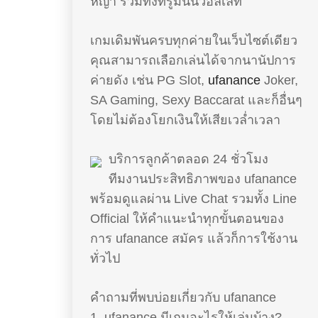
หญ้า รวมทั้งทรูมันนี่วอลเล็ท
เกมเดิมพันครบทุกค่ายในเว็บไซต์เดียว
คุณสามารถเลือกเล่นได้จากนานัปการ
ค่ายดัง เช่น PG Slot,
ufanance
Joker,
SA Gaming, Sexy Baccarat และก็อื่นๆ
โดยไม่ต้องโยกเงินให้เสียเวล่ำเวลา
บริการลูกค้าตลอด 24 ชั่วโมง
ทีมงานประสิทธิภาพของ ufanance
พร้อมดูแลผ่าน Live Chat รวมทั้ง Line
Official ให้คำแนะนำทุกขั้นตอนของ
การ ufanance สมัคร แล้วก็การใช้งาน
ทั่วไป
คำถามที่พบบ่อยเกี่ยวกับ ufanance
1. ufanance มีเกมอะไรให้เล่นบ้าง?