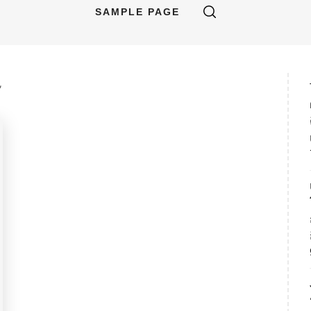
SAMPLE PAGE
ี