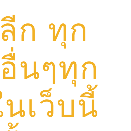
ลีก ทุก
ื่นๆทุก
เว็บนี้