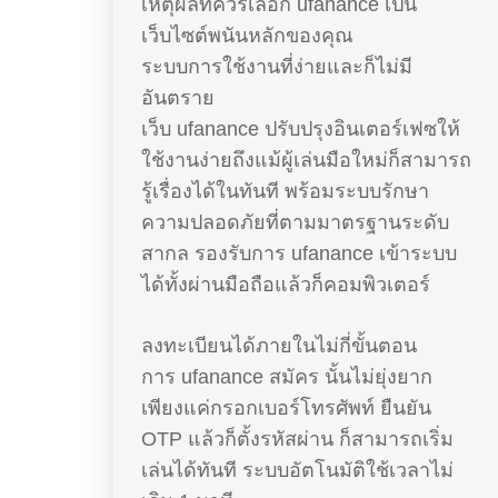
เหตุผลที่ควรเลือก ufanance เป็น
เว็บไซต์พนันหลักของคุณ
ระบบการใช้งานที่ง่ายและก็ไม่มี
อันตราย
เว็บ ufanance ปรับปรุงอินเตอร์เฟซให้
ใช้งานง่ายถึงแม้ผู้เล่นมือใหม่ก็สามารถ
รู้เรื่องได้ในทันที พร้อมระบบรักษา
ความปลอดภัยที่ตามมาตรฐานระดับ
สากล รองรับการ ufanance เข้าระบบ
ได้ทั้งผ่านมือถือแล้วก็คอมพิวเตอร์
ลงทะเบียนได้ภายในไม่กี่ขั้นตอน
การ ufanance สมัคร นั้นไม่ยุ่งยาก
เพียงแค่กรอกเบอร์โทรศัพท์ ยืนยัน
OTP แล้วก็ตั้งรหัสผ่าน ก็สามารถเริ่ม
เล่นได้ทันที ระบบอัตโนมัติใช้เวลาไม่