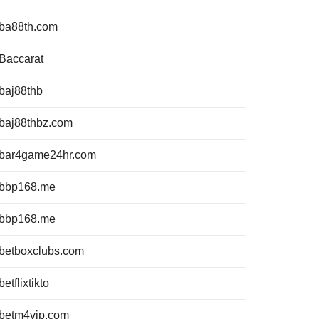
ba88th.com
Baccarat
baj88thb
baj88thbz.com
bar4game24hr.com
bbp168.me
bbp168.me
betboxclubs.com
betflixtikto
betm4vip.com