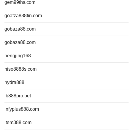
gem99ths.com
goatza888fin.com
gobaza88.com
gobaza88.com
hengjing168
hiso8888s.com
hydra888
ib888pro.bet
infyplus888.com
item388.com