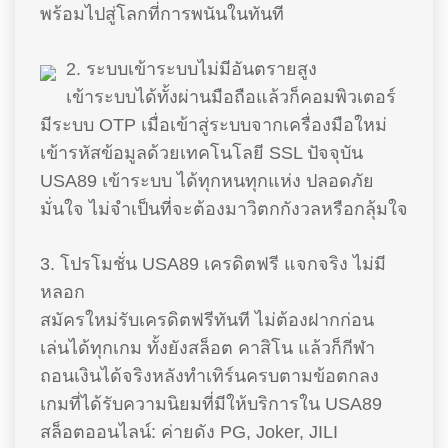
พร้อมไปสู่โลกที่การพนันในทันที
2. ระบบเข้าระบบไม่มีอันตรายสูง
เข้าระบบได้ทั้งผ่านมือถือแล้วก็คอมพิวเตอร์
มีระบบ OTP เมื่อเข้าสู่ระบบจากเครื่องมือใหม่
เข้ารหัสข้อมูลด้วยเทคโนโลยี SSL ปัจจุบัน
USA89 เข้าระบบ ได้ทุกหนทุกแห่ง ปลอดภัย
มั่นใจ ไม่จำเป็นที่จะต้องมาวิตกกังวลหรือกลุ้มใจ
3. โปรโมชั่น USA89 เครดิตฟรี แจกจริง ไม่มี
หลอก
สมัครใหม่รับเครดิตฟรีทันที ไม่ต้องฝากก่อน
เล่นได้ทุกเกม ทั้งยังสล็อต คาสิโน แล้วก็กีฬา
ถอนเงินได้จริงหลังทำเทิร์นครบตามข้อตกลง
เกมที่ได้รับความนิยมที่มีให้บริการใน USA89
สล็อตออนไลน์: ค่ายดัง PG, Joker, JILI