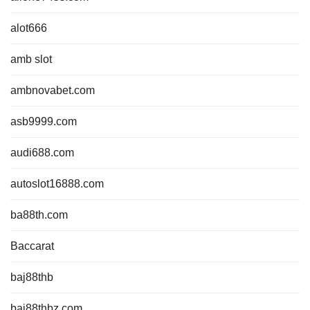
alot666
amb slot
ambnovabet.com
asb9999.com
audi688.com
autoslot16888.com
ba88th.com
Baccarat
baj88thb
baj88thbz.com