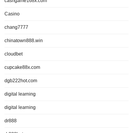
cashgame168x.com
Casino
chang7777
chinatown888.win
cloudbet
cupcake88x.com
dgb222hot.com
digital learning
digital learning
dr888