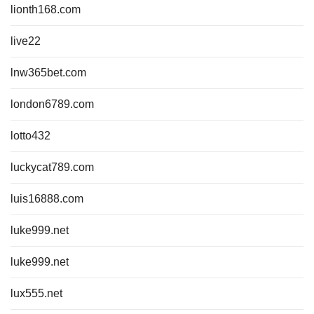
lionth168.com
live22
lnw365bet.com
london6789.com
lotto432
luckycat789.com
luis16888.com
luke999.net
luke999.net
lux555.net