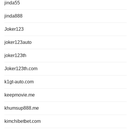
jinda55
jinda888
Joker123
joker123auto
joker123th
Joker123th.com
k1gt-auto.com
keepmovie.me
khumsup888.me
kimchibetbet.com