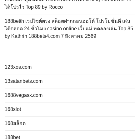
ได้โปรไว Top 89 by Rocco
188betth เวปไซต์ตรง สล็อตฝากถอนออโต้ โปรโมชั่นดี เล่น
ได้ตลอด 24 ชั่วโมง casino online เว็บแม่ ทดลองเล่น Top 85
by Kathrin 188bets4.com 7 สิงหาคม 2569
123xos.com
13satanbets.com
1688vegasx.com
168slot
168สล็อต
188bet