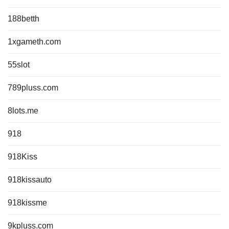
188betth
1xgameth.com
55slot
789pluss.com
8lots.me
918
918Kiss
918kissauto
918kissme
9kpluss.com