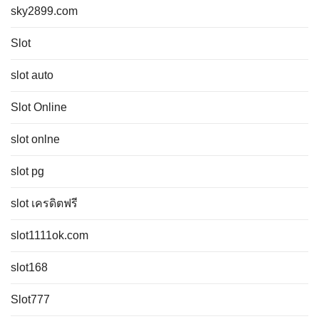
sky2899.com
Slot
slot auto
Slot Online
slot onlne
slot pg
slot เครดิตฟรี
slot1111ok.com
slot168
Slot777