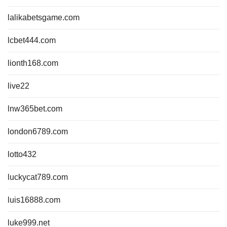
lalikabetsgame.com
lcbet444.com
lionth168.com
live22
lnw365bet.com
london6789.com
lotto432
luckycat789.com
luis16888.com
luke999.net