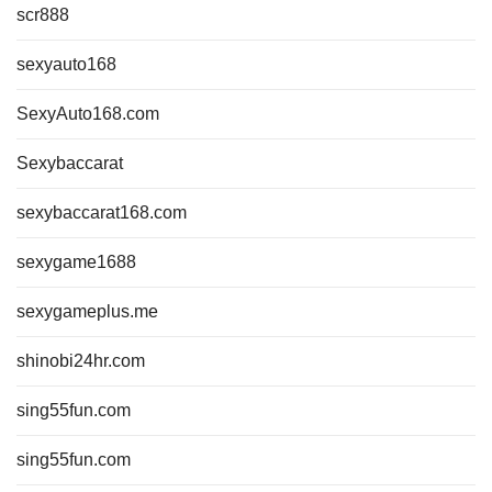
scr888
sexyauto168
SexyAuto168.com
Sexybaccarat
sexybaccarat168.com
sexygame1688
sexygameplus.me
shinobi24hr.com
sing55fun.com
sing55fun.com