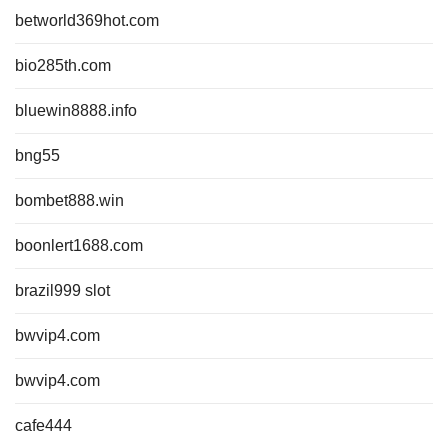
betworld369hot.com
bio285th.com
bluewin8888.info
bng55
bombet888.win
boonlert1688.com
brazil999 slot
bwvip4.com
bwvip4.com
cafe444