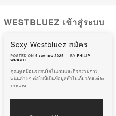
WESTBLUEZ เข้าสู่ระบบ
Sexy Westbluez สมัคร
POSTED ON
4 เมษายน 2025
BY
PHILIP
WRIGHT
คุณดูเหมือนจะสนใจในเกมและกิจกรรมการ
พนันต่าง ๆ ต่อไปนี้เป็นข้อมูลทั่วไปเกี่ยวกับแต่ละ
ประเภท: