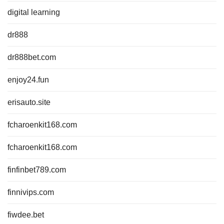
digital learning
dr888
dr888bet.com
enjoy24.fun
erisauto.site
fcharoenkit168.com
fcharoenkit168.com
finfinbet789.com
finnivips.com
fiwdee.bet