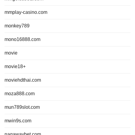
mmplay-casino.com
monkey789
mono16888.com
movie
movie18+
moviehdthai.com
moza888.com
mun789slot.com
mwin9s.com
nagawaybet.com