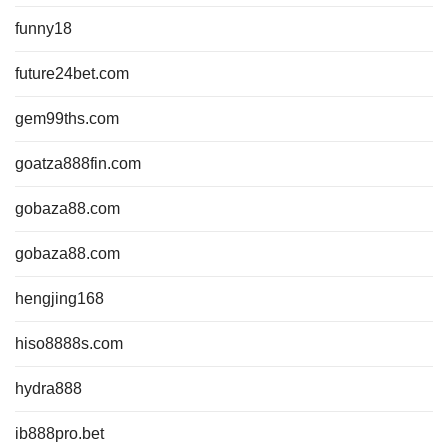
funny18
future24bet.com
gem99ths.com
goatza888fin.com
gobaza88.com
gobaza88.com
hengjing168
hiso8888s.com
hydra888
ib888pro.bet