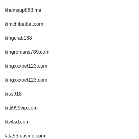
khumsup888.me
kimchibetbet.com
kingcrab168
kingromans789.com
kingxxxbet123.com
kingxxxbet123.com
kiss918
kitti999vip.com
ktv4sd.com
lala55-casino.com