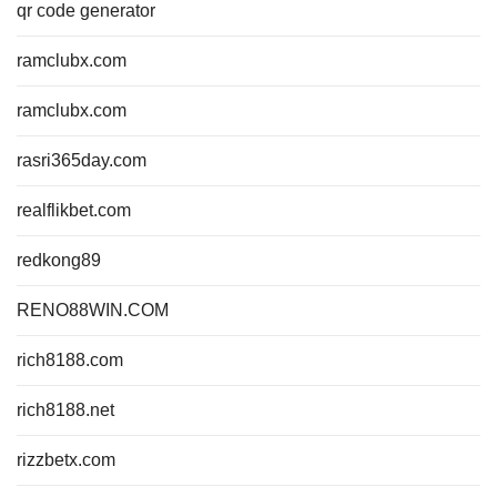
qr code generator
ramclubx.com
ramclubx.com
rasri365day.com
realflikbet.com
redkong89
RENO88WIN.COM
rich8188.com
rich8188.net
rizzbetx.com