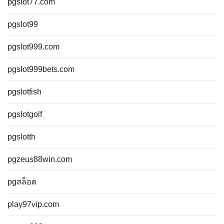
pgslot77.com
pgslot99
pgslot999.com
pgslot999bets.com
pgslotfish
pgslotgolf
pgslotth
pgzeus88win.com
pgสล็อต
play97vip.com