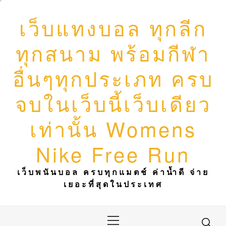
Skip
to
เว็บแทงบอล ทุกลีก
content
ทุกสนาม พร้อมกีฬา
อื่นๆทุกประเภท ครบ
จบในเว็บนี้เว็บเดียว
เท่านั้น Womens
Nike Free Run
เว็บพนันบอล ครบทุกแมตช์ ค่าน้ำดี จ่าย
เยอะที่สุดในประเทศ
Primary
Menu