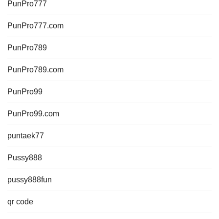
PunPro777
PunPro777.com
PunPro789
PunPro789.com
PunPro99
PunPro99.com
puntaek77
Pussy888
pussy888fun
qr code