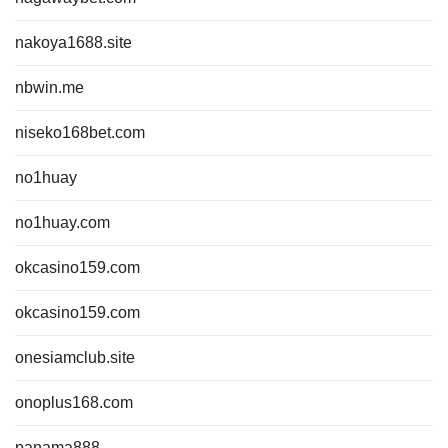
nakoya1688.site
nbwin.me
niseko168bet.com
no1huay
no1huay.com
okcasino159.com
okcasino159.com
onesiamclub.site
onoplus168.com
panama888