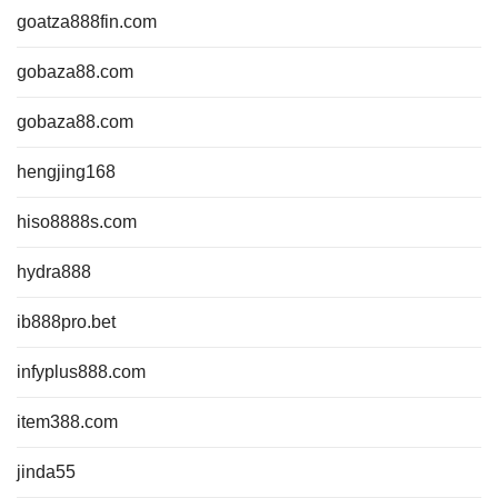
goatza888fin.com
gobaza88.com
gobaza88.com
hengjing168
hiso8888s.com
hydra888
ib888pro.bet
infyplus888.com
item388.com
jinda55