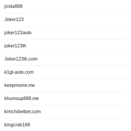
jinda888
Joker123
joker123auto
joker123th
Joker123th.com
k1gt-auto.com
keepmovie.me
khumsup888.me
kimchibetbet.com
kingcrab168