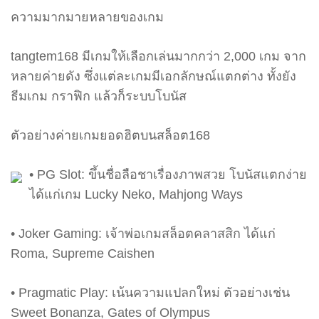
ความมากมายหลายของเกม
tangtem168 มีเกมให้เลือกเล่นมากกว่า 2,000 เกม จาก
หลายค่ายดัง ซึ่งแต่ละเกมมีเอกลักษณ์แตกต่าง ทั้งยัง
ธีมเกม กราฟิก แล้วก็ระบบโบนัส
ตัวอย่างค่ายเกมยอดฮิตบนสล็อต168
• PG Slot: ขึ้นชื่อลือชาเรื่องภาพสวย โบนัสแตกง่าย
ได้แก่เกม Lucky Neko, Mahjong Ways
• Joker Gaming: เจ้าพ่อเกมสล็อตคลาสสิก ได้แก่
Roma, Supreme Caishen
• Pragmatic Play: เน้นความแปลกใหม่ ตัวอย่างเช่น
Sweet Bonanza, Gates of Olympus