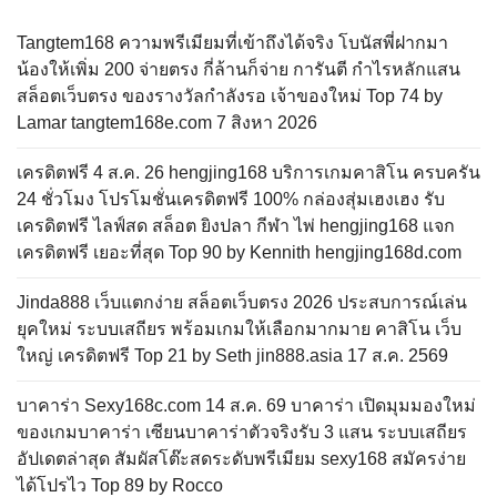
Tangtem168 ความพรีเมียมที่เข้าถึงได้จริง โบนัสพี่ฝากมา
น้องให้เพิ่ม 200 จ่ายตรง กี่ล้านก็จ่าย การันตี กำไรหลักแสน
สล็อตเว็บตรง ของรางวัลกำลังรอ เจ้าของใหม่ Top 74 by
Lamar tangtem168e.com 7 สิงหา 2026
เครดิตฟรี 4 ส.ค. 26 hengjing168 บริการเกมคาสิโน ครบครัน
24 ชั่วโมง โปรโมชั่นเครดิตฟรี 100% กล่องสุ่มเฮงเฮง รับ
เครดิตฟรี ไลฟ์สด สล็อต ยิงปลา กีฬา ไพ่ hengjing168 แจก
เครดิตฟรี เยอะที่สุด Top 90 by Kennith hengjing168d.com
Jinda888 เว็บแตกง่าย สล็อตเว็บตรง 2026 ประสบการณ์เล่น
ยุคใหม่ ระบบเสถียร พร้อมเกมให้เลือกมากมาย คาสิโน เว็บ
ใหญ่ เครดิตฟรี Top 21 by Seth jin888.asia 17 ส.ค. 2569
บาคาร่า Sexy168c.com 14 ส.ค. 69 บาคาร่า เปิดมุมมองใหม่
ของเกมบาคาร่า เซียนบาคาร่าตัวจริงรับ 3 แสน ระบบเสถียร
อัปเดตล่าสุด สัมผัสโต๊ะสดระดับพรีเมียม sexy168 สมัครง่าย
ได้โปรไว Top 89 by Rocco