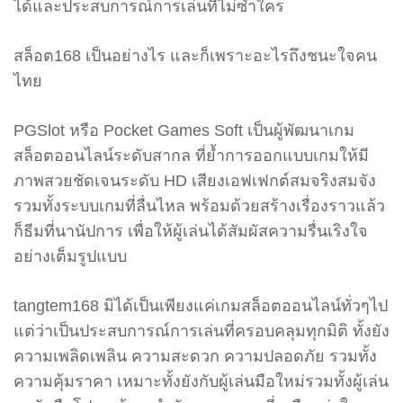
ได้และประสบการณ์การเล่นที่ไม่ซ้ำใคร
สล็อต168 เป็นอย่างไร และก็เพราะอะไรถึงชนะใจคน
ไทย
PGSlot หรือ Pocket Games Soft เป็นผู้พัฒนาเกม
สล็อตออนไลน์ระดับสากล ที่ย้ำการออกแบบเกมให้มี
ภาพสวยชัดเจนระดับ HD เสียงเอฟเฟกต์สมจริงสมจัง
รวมทั้งระบบเกมที่ลื่นไหล พร้อมด้วยสร้างเรื่องราวแล้ว
ก็ธีมที่นานัปการ เพื่อให้ผู้เล่นได้สัมผัสความรื่นเริงใจ
อย่างเต็มรูปแบบ
tangtem168 มิได้เป็นเพียงแค่เกมสล็อตออนไลน์ทั่วๆไป
แต่ว่าเป็นประสบการณ์การเล่นที่ครอบคลุมทุกมิติ ทั้งยัง
ความเพลิดเพลิน ความสะดวก ความปลอดภัย รวมทั้ง
ความคุ้มราคา เหมาะทั้งยังกับผู้เล่นมือใหม่รวมทั้งผู้เล่น