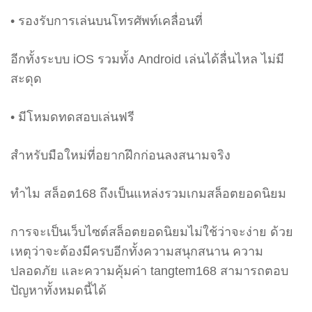
• รองรับการเล่นบนโทรศัพท์เคลื่อนที่
อีกทั้งระบบ iOS รวมทั้ง Android เล่นได้ลื่นไหล ไม่มี
สะดุด
• มีโหมดทดสอบเล่นฟรี
สำหรับมือใหม่ที่อยากฝึกก่อนลงสนามจริง
ทำไม สล็อต168 ถึงเป็นแหล่งรวมเกมสล็อตยอดนิยม
การจะเป็นเว็บไซต์สล็อตยอดนิยมไม่ใช้ว่าจะง่าย ด้วย
เหตุว่าจะต้องมีครบอีกทั้งความสนุกสนาน ความ
ปลอดภัย และความคุ้มค่า tangtem168 สามารถตอบ
ปัญหาทั้งหมดนี้ได้