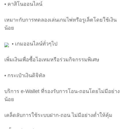
• คาสิโนออนไลน์
เหมาะกับการทดลองเล่นเกมไพ่หรือรูเล็ตโดยใช้เงิน
น้อย
• เกมออนไลน์ทั่วๆไป
เพิ่มเงินเพื่อซื้อไอเทมหรือร่วมกิจกรรมพิเศษ
• กระเป๋าเงินดิจิทัล
บริการ e-Wallet ที่รองรับการโอน-ถอนโดยไม่มีอย่าง
น้อย
เคล็ดลับการใช้ระบบฝาก-ถอน ไม่มีอย่างต่ำให้คุ้ม