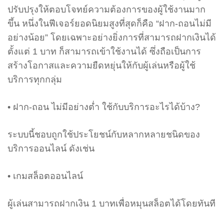
ปรับปรุงให้ตอบโจทย์ความต้องการของผู้ใช้งานมาก
ขึ้น หนึ่งในฟีเจอร์ยอดนิยมสูงที่สุดก็คือ “ฝาก-ถอนไม่มี
อย่างน้อย” โดยเฉพาะอย่างยิ่งการที่สามารถฝากเงินได้
ตั้งแต่ 1 บาท ก็สามารถเข้าใช้งานได้ ซึ่งถือเป็นการ
สร้างโอกาสและความยืดหยุ่นให้กับผู้เล่นหรือผู้ใช้
บริการทุกกลุ่ม
• ฝาก-ถอน ไม่มีอย่างต่ำ ใช้กับบริการอะไรได้บ้าง?
ระบบนี้ชอบถูกใช้ประโยชน์กับหลากหลายชนิดของ
บริการออนไลน์ ดังเช่น
• เกมสล็อตออนไลน์
ผู้เล่นสามารถฝากเงิน 1 บาทเพื่อหมุนสล็อตได้โดยทันที