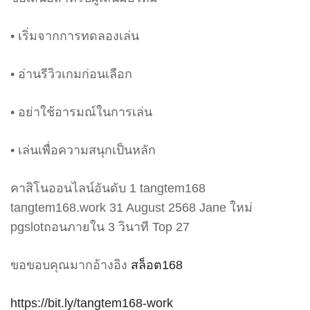
• เริ่มจากการทดลองเล่น
• อ่านรีวิวเกมก่อนเลือก
• อย่าใช้อารมณ์ในการเล่น
• เล่นเพื่อความสนุกเป็นหลัก
คาสิโนออนไลน์อันดับ 1 tangtem168
tangtem168.work 31 August 2568 Jane ใหม่
pgslotถอนภายใน 3 วินาที Top 27
ขอขอบคุณมากอ้างอิง
สล็อต168
https://bit.ly/tangtem168-work