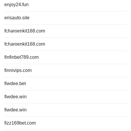
enjoy24.fun
erisauto.site
fcharoenkit168.com
fcharoenkit168.com
finfinbet789.com
finnivips.com
fiwdee.bet
fiwdee.win
fiwdee.win
fizz169bet.com