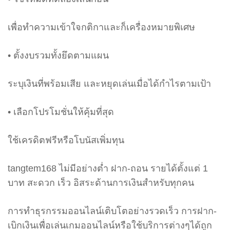
เพื่อทำความเข้าใจกติกาและก็เครื่องหมายพิเศษ
• ตั้งงบรวมทั้งยึดตามแผน
ระบุเงินที่พร้อมเสีย และหยุดเล่นเมื่อได้กำไรตามเป้า
• เลือกโปรโมชั่นให้คุ้มที่สุด
ใช้เครดิตฟรีหรือโบนัสเพิ่มทุน
tangtem168 ไม่มีอย่างต่ำ ฝาก-ถอน รายได้ตั้งแต่ 1
บาท สะดวก เร็ว อิสระด้านการเงินสำหรับทุกคน
การทำธุรกรรมออนไลน์เติบโตอย่างรวดเร็ว การฝาก-
เบิกเงินเพื่อเล่นเกมออนไลน์หรือใช้บริการต่างๆได้ถูก