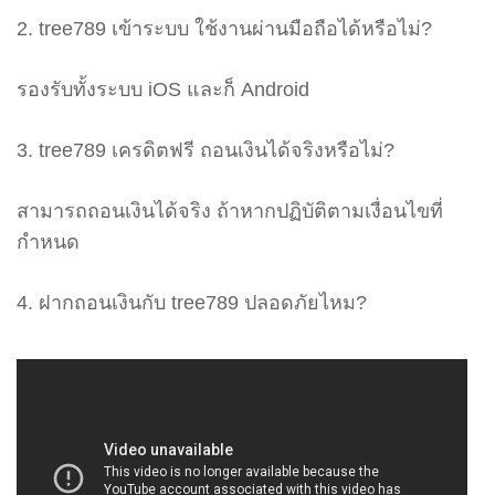
2. tree789 เข้าระบบ ใช้งานผ่านมือถือได้หรือไม่?
รองรับทั้งระบบ iOS และก็ Android
3. tree789 เครดิตฟรี ถอนเงินได้จริงหรือไม่?
สามารถถอนเงินได้จริง ถ้าหากปฏิบัติตามเงื่อนไขที่
กำหนด
4. ฝากถอนเงินกับ tree789 ปลอดภัยไหม?