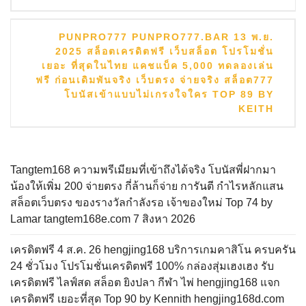
PUNPRO777 PUNPRO777.BAR 13 พ.ย.
2025 สล็อตเครดิตฟรี เว็บสล็อต โปรโมชั่น
เยอะ ที่สุดในไทย แคชแบ็ค 5,000 ทดลองเล่น
ฟรี ก่อนเดิมพันจริง เว็บตรง จ่ายจริง สล็อต777
โบนัสเข้าแบบไม่เกรงใจใคร TOP 89 BY
KEITH
Tangtem168 ความพรีเมียมที่เข้าถึงได้จริง โบนัสพี่ฝากมา
น้องให้เพิ่ม 200 จ่ายตรง กี่ล้านก็จ่าย การันตี กำไรหลักแสน
สล็อตเว็บตรง ของรางวัลกำลังรอ เจ้าของใหม่ Top 74 by
Lamar tangtem168e.com 7 สิงหา 2026
เครดิตฟรี 4 ส.ค. 26 hengjing168 บริการเกมคาสิโน ครบครัน
24 ชั่วโมง โปรโมชั่นเครดิตฟรี 100% กล่องสุ่มเฮงเฮง รับ
เครดิตฟรี ไลฟ์สด สล็อต ยิงปลา กีฬา ไพ่ hengjing168 แจก
เครดิตฟรี เยอะที่สุด Top 90 by Kennith hengjing168d.com