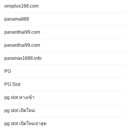
onoplus168.com
panama888
pananthai99.com
pananthai99.com
paramax1688.info
PG
PG Slot
pg slot ทางเข้า
pg slot เปิดใหม่
pg slot เปิดใหม่ล่าสุด