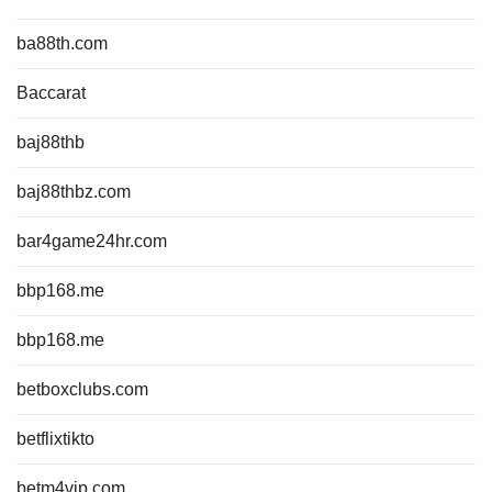
ba88th.com
Baccarat
baj88thb
baj88thbz.com
bar4game24hr.com
bbp168.me
bbp168.me
betboxclubs.com
betflixtikto
betm4vip.com