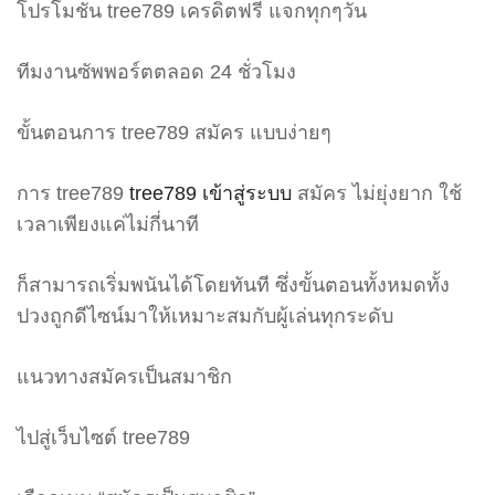
โปรโมชั่น tree789 เครดิตฟรี แจกทุกๆวัน
ทีมงานซัพพอร์ตตลอด 24 ชั่วโมง
ขั้นตอนการ tree789 สมัคร แบบง่ายๆ
การ tree789
tree789 เข้าสู่ระบบ
สมัคร ไม่ยุ่งยาก ใช้
เวลาเพียงแค่ไม่กี่นาที
ก็สามารถเริ่มพนันได้โดยทันที ซึ่งขั้นตอนทั้งหมดทั้ง
ปวงถูกดีไซน์มาให้เหมาะสมกับผู้เล่นทุกระดับ
แนวทางสมัครเป็นสมาชิก
ไปสู่เว็บไซต์ tree789