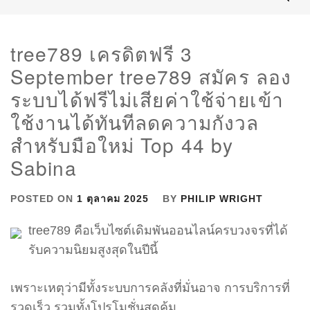
tree789 เครดิตฟรี 3
September tree789 สมัคร ลอง
ระบบได้ฟรีไม่เสียค่าใช้จ่ายเข้า
ใช้งานได้ทันทีลดความกังวล
สำหรับมือใหม่ Top 44 by
Sabina
POSTED ON
1 ตุลาคม 2025
BY
PHILIP WRIGHT
tree789 คือเว็บไซต์เดิมพันออนไลน์ครบวงจรที่ได้
รับความนิยมสูงสุดในปีนี้
เพราะเหตุว่ามีทั้งระบบการคลังที่มั่นอาจ การบริการที่
รวดเร็ว รวมทั้งโปรโมชั่นสุดคุ้ม