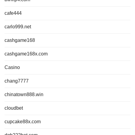
cafe444
carlo999.net
cashgame168
cashgame168x.com
Casino
chang7777
chinatown888.win
cloudbet
cupcake88x.com