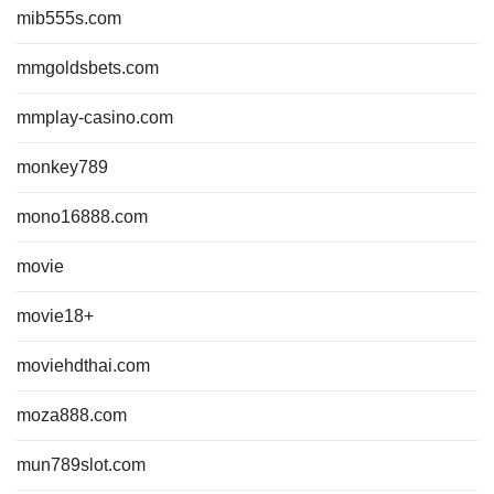
mib555s.com
mmgoldsbets.com
mmplay-casino.com
monkey789
mono16888.com
movie
movie18+
moviehdthai.com
moza888.com
mun789slot.com