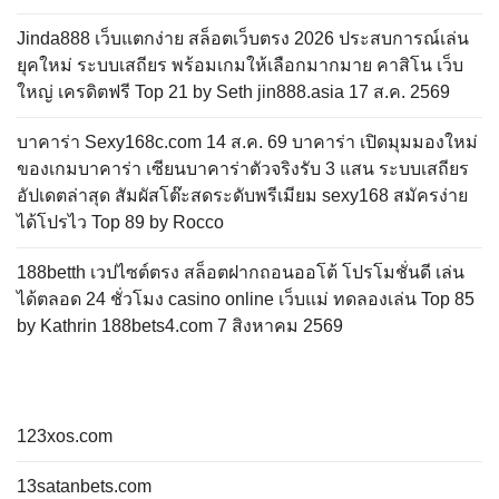
Jinda888 เว็บแตกง่าย สล็อตเว็บตรง 2026 ประสบการณ์เล่น
ยุคใหม่ ระบบเสถียร พร้อมเกมให้เลือกมากมาย คาสิโน เว็บ
ใหญ่ เครดิตฟรี Top 21 by Seth jin888.asia 17 ส.ค. 2569
บาคาร่า Sexy168c.com 14 ส.ค. 69 บาคาร่า เปิดมุมมองใหม่
ของเกมบาคาร่า เซียนบาคาร่าตัวจริงรับ 3 แสน ระบบเสถียร
อัปเดตล่าสุด สัมผัสโต๊ะสดระดับพรีเมียม sexy168 สมัครง่าย
ได้โปรไว Top 89 by Rocco
188betth เวปไซต์ตรง สล็อตฝากถอนออโต้ โปรโมชั่นดี เล่น
ได้ตลอด 24 ชั่วโมง casino online เว็บแม่ ทดลองเล่น Top 85
by Kathrin 188bets4.com 7 สิงหาคม 2569
123xos.com
13satanbets.com