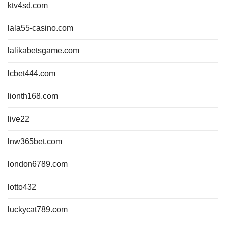
ktv4sd.com
lala55-casino.com
lalikabetsgame.com
lcbet444.com
lionth168.com
live22
lnw365bet.com
london6789.com
lotto432
luckycat789.com