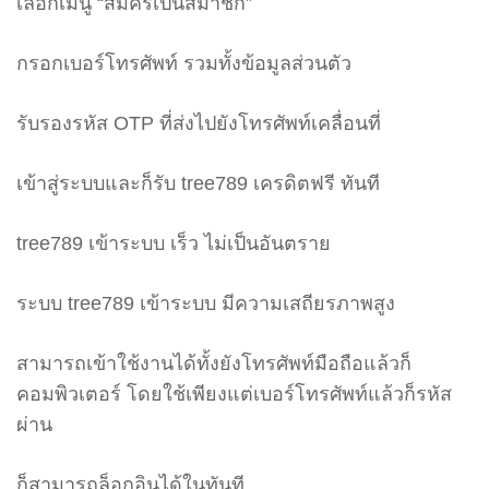
เลือกเมนู “สมัครเป็นสมาชิก”
กรอกเบอร์โทรศัพท์ รวมทั้งข้อมูลส่วนตัว
รับรองรหัส OTP ที่ส่งไปยังโทรศัพท์เคลื่อนที่
เข้าสู่ระบบและก็รับ tree789 เครดิตฟรี ทันที
tree789 เข้าระบบ เร็ว ไม่เป็นอันตราย
ระบบ tree789 เข้าระบบ มีความเสถียรภาพสูง
สามารถเข้าใช้งานได้ทั้งยังโทรศัพท์มือถือแล้วก็
คอมพิวเตอร์ โดยใช้เพียงแต่เบอร์โทรศัพท์แล้วก็รหัส
ผ่าน
ก็สามารถล็อกอินได้ในทันที