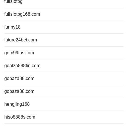
fullslotpg
fullslotpg168.com
funny18
future24bet.com
gem99ths.com
goatza888fin.com
gobaza88.com
gobaza88.com
hengjing168
hiso8888s.com