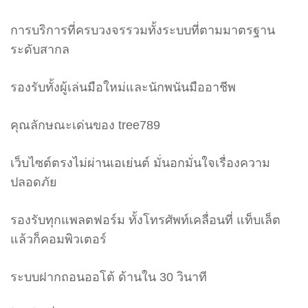
การบริการที่ครบวงจรรวมทั้งระบบที่ตามมาตรฐาน
ระดับสากล
รองรับทั้งผู้เล่นมือใหม่และนักพนันมืออาชีพ
คุณลักษณะเด่นของ tree789
เว็บไซต์ตรงไม่ผ่านเอเย่นต์ มั่นอกมั่นใจเรื่องความ
ปลอดภัย
รองรับทุกแพลตฟอร์ม ทั้งโทรศัพท์เคลื่อนที่ แท็บเล็ต
แล้วก็คอมพิวเตอร์
ระบบฝากถอนออโต้ ด้านใน 30 วินาที