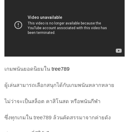
เกมพนันยอดนิยมใน
tree789
ผู้เล่นสามารถเลือกสนุกได้กับเกมพนันหลากหลาย
ไม่ว่าจะเป็นสล็อต คาสิโนสด หรือพนันกีฬา
ซึ่งทุกเกมใน tree789 ล้วนคัดสรรมาจากค่ายดัง