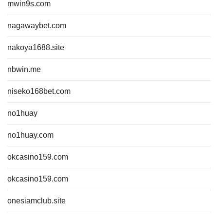
mwin9s.com
nagawaybet.com
nakoya1688.site
nbwin.me
niseko168bet.com
no1huay
no1huay.com
okcasino159.com
okcasino159.com
onesiamclub.site