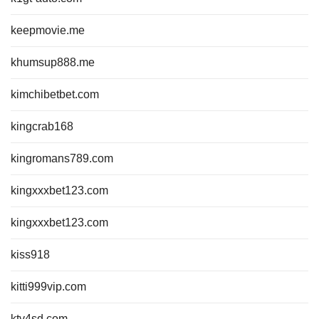
keepmovie.me
khumsup888.me
kimchibetbet.com
kingcrab168
kingromans789.com
kingxxxbet123.com
kingxxxbet123.com
kiss918
kitti999vip.com
ktv4sd.com