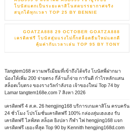
เรื่อง
โบนัสแตกเป็นระยะคาสิโนสดบรรยากาศจริง
สนุกได้ทุกเวลา TOP 25 BY BENNIE
GOATZA888 29 OCTOBER GOATZA888
เครดิตฟรี โบนัสสุ่มแรงไม่กั๊กสล็อตธีมใหม่แตกดี
คุ้มค่ากับเวลาเล่น TOP 95 BY TONY
Tangtem168 ความพรีเมียมที่เข้าถึงได้จริง โบนัสพี่ฝากมา
น้องให้เพิ่ม 200 จ่ายตรง กี่ล้านก็จ่าย การันตี กำไรหลักแสน
สล็อตเว็บตรง ของรางวัลกำลังรอ เจ้าของใหม่ Top 74 by
Lamar tangtem168e.com 7 สิงหา 2026
เครดิตฟรี 4 ส.ค. 26 hengjing168 บริการเกมคาสิโน ครบครัน
24 ชั่วโมง โปรโมชั่นเครดิตฟรี 100% กล่องสุ่มเฮงเฮง รับ
เครดิตฟรี ไลฟ์สด สล็อต ยิงปลา กีฬา ไพ่ hengjing168 แจก
เครดิตฟรี เยอะที่สุด Top 90 by Kennith hengjing168d.com