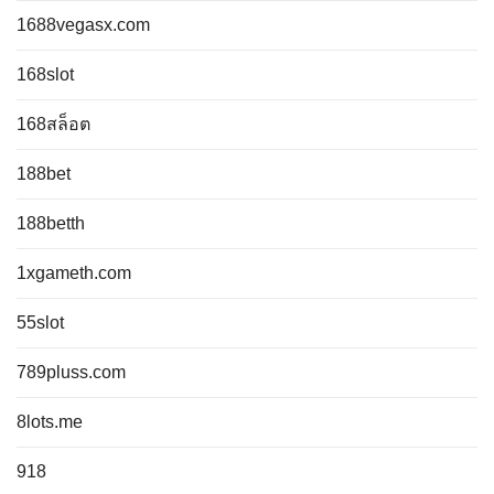
1688vegasx.com
168slot
168สล็อต
188bet
188betth
1xgameth.com
55slot
789pluss.com
8lots.me
918