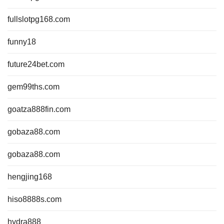
fullslotpg168.com
funny18
future24bet.com
gem99ths.com
goatza888fin.com
gobaza88.com
gobaza88.com
hengjing168
hiso8888s.com
hydra888