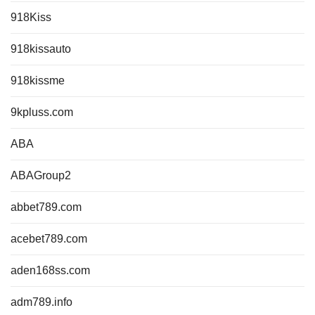
918Kiss
918kissauto
918kissme
9kpluss.com
ABA
ABAGroup2
abbet789.com
acebet789.com
aden168ss.com
adm789.info