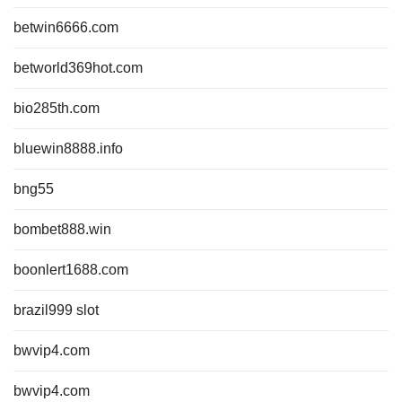
betwin6666.com
betworld369hot.com
bio285th.com
bluewin8888.info
bng55
bombet888.win
boonlert1688.com
brazil999 slot
bwvip4.com
bwvip4.com