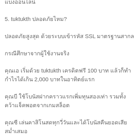
แบ่งออนไลน์
5. tuktukth ปลอดภัยไหม?
ปลอดภัยสูงสุด ด้วยระบบเข้ารหัส SSL มาตรฐานสากล
กรณีศึกษาจากผู้ใช้งานจริง
คุณเอ เริ่มด้วย tuktukth เครดิตฟรี 100 บาท แล้วก็ทำ
กำไรได้เกิน 2,000 บาทในอาทิตย์แรก
คุณบี ใช้โบนัสฝากคราวแรกเพิ่มทุนสองเท่า รวมทั้ง
คว้าแจ็คพอตจากเกมสล็อต
คุณซี เล่นคาสิโนสดทุกวี่วันและได้โบนัสคืนยอดเสีย
สม่ำเสมอ