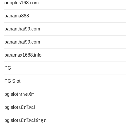
onoplus168.com
panama888
pananthai99.com
pananthai99.com
paramax1688.info
PG
PG Slot
pg slot ทางเข้า
pg slot เปิดใหม่
pg slot เปิดใหม่ล่าสุด