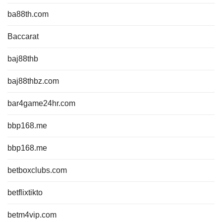
ba88th.com
Baccarat
baj88thb
baj88thbz.com
bar4game24hr.com
bbp168.me
bbp168.me
betboxclubs.com
betflixtikto
betm4vip.com