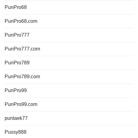
PunPro68
PunPro68.com
PunPro777
PunPro777.com
PunPro789
PunPro789.com
PunPro99
PunPro99.com
puntaek77
Pussy888