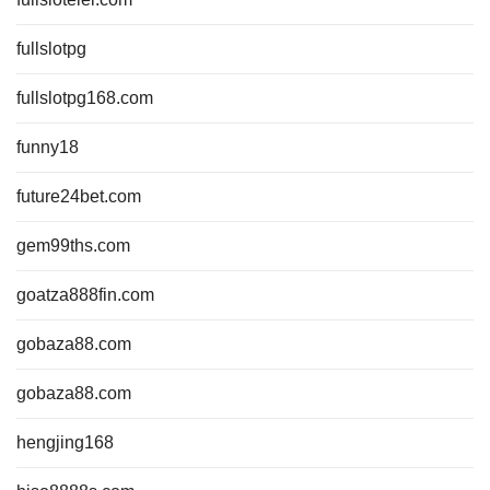
fullslotpg
fullslotpg168.com
funny18
future24bet.com
gem99ths.com
goatza888fin.com
gobaza88.com
gobaza88.com
hengjing168