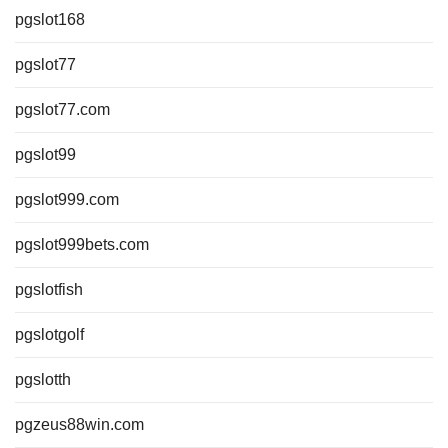
pgslot168
pgslot77
pgslot77.com
pgslot99
pgslot999.com
pgslot999bets.com
pgslotfish
pgslotgolf
pgslotth
pgzeus88win.com