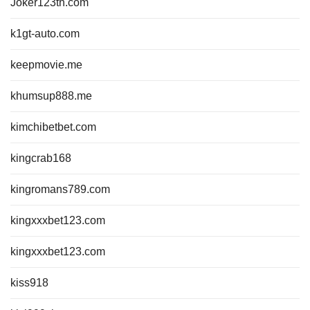
Joker123th.com
k1gt-auto.com
keepmovie.me
khumsup888.me
kimchibetbet.com
kingcrab168
kingromans789.com
kingxxxbet123.com
kingxxxbet123.com
kiss918