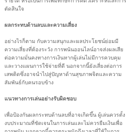
รายได้ หรือเป็นการเพิ่มทักษะการคิดวิเคราะห์และการ
ตัดสินใจ
ผลกระทบด้านลบและความเสี่ยง
อย่างไรก็ตาม กับความสนุกและผลประโยชน์ย่อมมี
ความเสี่ยงที่ต้องระวัง การพนันออนไลน์อาจส่งผลเสีย
ต่อความมั่นคงทางการเงินหากผู้เล่นไม่มีการควบคุม
และวางแผนการใช้จ่ายที่ดี นอกจากนี้ยังเสี่ยงต่อการ
เสพติดซึ่งอาจนำไปสู่ปัญหาด้านสุขภาพจิตและความ
สัมพันธ์กับคนรอบข้าง
แนวทางการเล่นอย่างรับผิดชอบ
เพื่อป้องกันผลกระทบด้านลบที่อาจเกิดขึ้น ผู้เล่นควรตั้ง
งบประมาณที่ชัดเจนในการเล่นและไม่ควรยืมเงินเพื่อ
การพนัน นอกจากนี้ควรตระหนักถึงเวลาที่ใช้ในการ