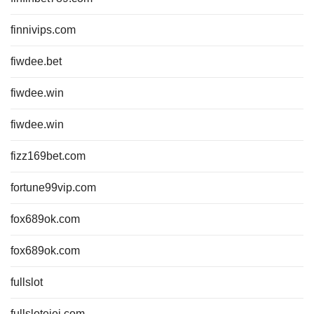
finnivips.com
fiwdee.bet
fiwdee.win
fiwdee.win
fizz169bet.com
fortune99vip.com
fox689ok.com
fox689ok.com
fullslot
fullsloteiei.com