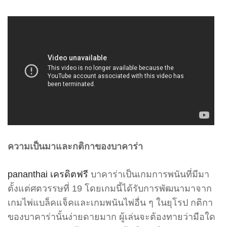
ความเป็นมาและกติกาของบาคาร่า
pananthai เครดิตฟรี
บาคาร่าเป็นเกมการพนันที่มีมา
ตั้งแต่ศตวรรษที่ 19 โดยเกมนี้ได้รับการพัฒนามาจาก
เกมไพ่แบล็คแจ็คและเกมพนันไพ่อื่น ๆ ในยุโรป กติกา
ของบาคาร่านั้นง่ายดายมาก ผู้เล่นจะต้องทายว่ามือใด