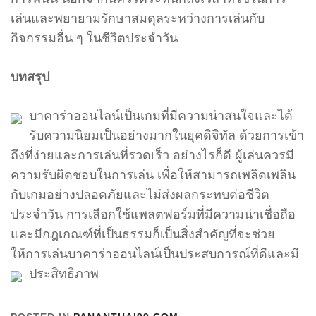
เล่นและพยายามรักษาสมดุลระหว่างการเล่นกับ
กิจกรรมอื่น ๆ ในชีวิตประจำวัน
บทสรุป
บาคาร่าออนไลน์เป็นเกมที่มีความน่าสนใจและได้
รับความนิยมเป็นอย่างมากในยุคดิจิทัล ด้วยการเข้า
ถึงที่ง่ายและการเล่นที่รวดเร็ว อย่างไรก็ดี ผู้เล่นควรมี
ความรับผิดชอบในการเล่น เพื่อให้สามารถเพลิดเพลิน
กับเกมอย่างปลอดภัยและไม่ส่งผลกระทบต่อชีวิต
ประจำวัน การเลือกใช้แพลตฟอร์มที่มีความน่าเชื่อถือ
และมีกฎเกณฑ์ที่เป็นธรรมก็เป็นสิ่งสำคัญที่จะช่วย
ให้การเล่นบาคาร่าออนไลน์เป็นประสบการณ์ที่ดีและมี
ประสิทธิภาพ