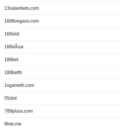
13satanbets.com
1688vegasx.com
168slot
168สล็อต
188bet
188betth
1xgameth.com
55slot
789pluss.com
8lots.me