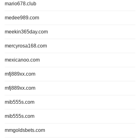
mario678.club
medee989.com
meekin365day.com
mercyrosa168.com
mexicanoo.com
mfj889xx.com
mfj889xx.com
mib555s.com
mib555s.com
mmgoldsbets.com