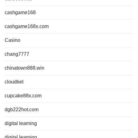
cashgame168
cashgame168x.com
Casino
chang7777
chinatown888.win
cloudbet
cupcake88x.com
dgb222hot.com
digital learning
digital learning