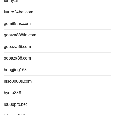
funny18
future24bet.com
gem99ths.com
goatza888fin.com
gobaza88.com
gobaza88.com
hengjing168
hiso8888s.com
hydra888
ib888pro.bet