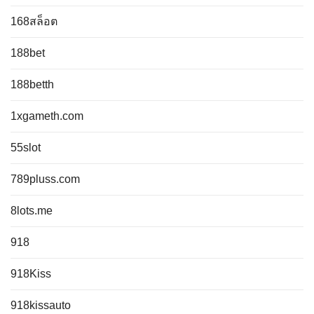
168สล็อต
188bet
188betth
1xgameth.com
55slot
789pluss.com
8lots.me
918
918Kiss
918kissauto