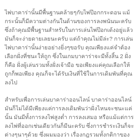
ไพ่บาคาร่านั้นมีพื้นฐานคล้ายๆกับไพ่ป๊อกกระดอน แม้
กระนั้นก็มีความต่างกันในด้านของการลงพนันนะครับ
ซึ่งถ้าคุณมีพื้นฐานสำหรับในการเล่นไพ่ป๊อกเด้งอยู่แล้ว
มันก็จะง่ายดายเลยนะครับ แต่ถ้าคุณไม่มีล่ะ? การเล่น
ไพ่บาคาร่านั้นง่ายอย่างยิ่งๆขอรับ คุณเพียงแค่จำต้อง
เลือกฝั่งที่ชนะให้ถูก ซึ่งในเกมบาคาร่าจะมีทั้งสิ้น 2 ฝั่ง
ก็คือ ฝั่งผู้เล่นรวมทั้งฝั่งเจ้ามือ ขอเพียงแค่คุณเลือกให้
ถูกก็พอเพียง คุณก็จะได้รับเงินที่ใช้ในการเดิมพันที่คุณ
ลงไป
สำหรับเพื่อการเล่นบาคาร่าออนไลน์ บาคาร่าออนไลน์
มันก็ไม่ได้มีเพียงแค่การลงเดิมพันว่าฝั่งไหนจะชนะแค่
นั้น มันมีทั้งการลงไพ่สูงต่ำ การลงเสมอ หรือแม้แต่การ
ลงไพ่ที่ออกเช่นเดียวกันก็มีนะครับ ซึ่งการชำระเงินก็จะ
ต่างๆนาๆด้วย ซึ่งผมมองว่า เรื่องกฎรวมทั้งกติกาของ