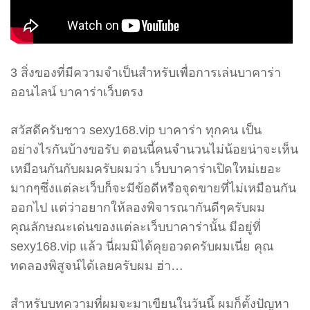
3 สิ่งของที่มีความจำเป็นสำหรับเพื่อการเล่นบาคาร่า
ออนไลน์ บาคาร่าเว็บตรง
สวัสดีครับชาว sexy168.vip บาคาร่า ทุกคน เป็น
อย่างไรกันบ้างขอรับ ตอนนี้คนจำนวนไม่น้อยน่าจะเห็น
เหมือนกันกับผมครับผมว่า เว็บบาคาร่าเปิดใหม่เยอะ
มากๆซึ่งแต่ละเว็บก็จะมีข้อดีหรือจุดขายที่ไม่เหมือนกัน
ออกไป แต่ว่าอยากให้ลองพิจารณากันดีๆครับผม
คุณลักษณะเด่นของแต่ละเว็บบาคาร่านั้น มีอยู่ที่
sexy168.vip แล้ว นี่ผมมิได้คุยอวดครับผมเนี่ย คุณ
ทดลองพิสูจน์ได้เลยครับผม ฮ่า…
สำหรับบทความที่ผมจะมาเขียนในวันนี้ ผมก็ตั้งปัญหา