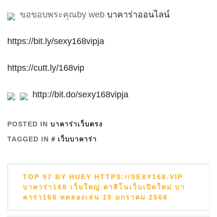
ขอขอบพระคุณby web
บาคาร่าออนไลน์
https://bit.ly/sexy168vipja
https://cutt.ly/168vip
http://bit.do/sexy168vipja
POSTED IN
บาคาร่าเว็บตรง
TAGGED IN
เว็บบาคาร่า
แนะแนว
TOP 97 BY HUEY HTTPS://SEXY168.VIP
เรื่อง
บาคาร่า168 เว็บใหญ่ คาสิโนเว็บเปิดใหม่ บา
คาร่า168 ทดลองเล่น 15 มกราคม 2566