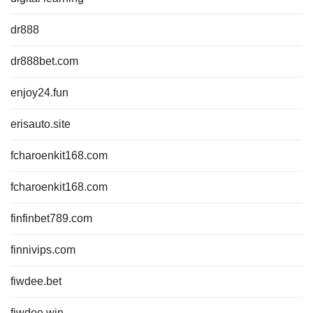
dr888
dr888bet.com
enjoy24.fun
erisauto.site
fcharoenkit168.com
fcharoenkit168.com
finfinbet789.com
finnivips.com
fiwdee.bet
fiwdee.win