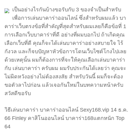
เป็นอย่างไรกันบ้างขอรับกับ 3 ของจำเป็นสำหรับ
เพื่อการเล่นบาคาร่าออนไลน์ ซึ่งสำหรับผมแล้ว บา
คาร่าเว็บตรงข้อที่สำคัญที่สุดสำหรับผมเลยก็คือข้อที่ 1
การเลือกเว็บบาคาร่าที่ดี อย่างที่ผมบอกไป ถ้าเกิดคุณ
เลือกเว็บที่ดี คุณก็จะได้เล่นบาคาร่าอย่างสบายใจ ไร้
กังวล และก็จบปัญหาหัวข้อการโดนเว็บไซต์โกงไปเลย
ด้วยเหตุนั้น ผมก็ต้องการที่จะให้คุณเลือกเล่นบาคาร่า
กับ เล่นบาคาร่า ครับผม ผมรับประกันได้เลยว่า คุณจะ
ไม่ผิดหวังอย่างไม่ต้องสงสัย สำหรับวันนี้ ผมก็จะต้อง
ขอตัวลาไปก่อน แล้วเจอกันใหม่ในบทความหน้าครับ
สวัสดีขอรับ
วิธีเล่นบาคาร่า บาคาร่าออนไลน์ Sexy168.vip 14 ธ.ค.
66 Finley คาสิโนออนไลน์ บาคาร่า168แตกหนัก Top
64