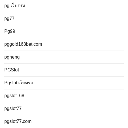
pg เว็บตรง
pg77
Pg99
pggold168bet.com
pgheng
PGSlot
Pgslot เว็บตรง
pgslot168
pgslot77
pgslot77.com