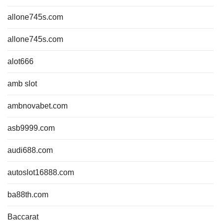
allone745s.com
allone745s.com
alot666
amb slot
ambnovabet.com
asb9999.com
audi688.com
autoslot16888.com
ba88th.com
Baccarat