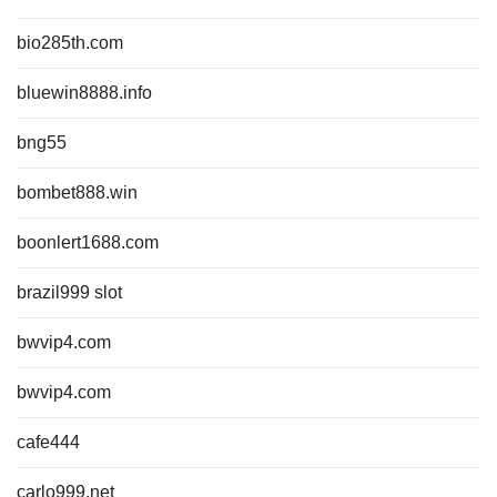
bio285th.com
bluewin8888.info
bng55
bombet888.win
boonlert1688.com
brazil999 slot
bwvip4.com
bwvip4.com
cafe444
carlo999.net