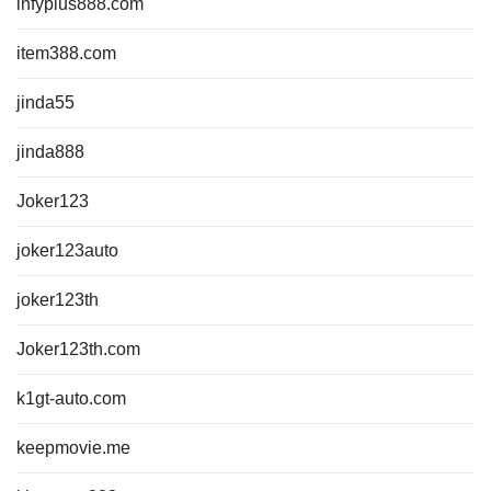
infyplus888.com
item388.com
jinda55
jinda888
Joker123
joker123auto
joker123th
Joker123th.com
k1gt-auto.com
keepmovie.me