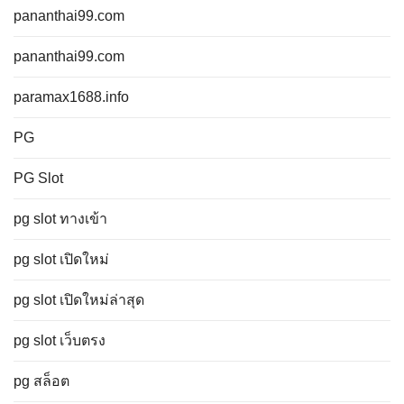
pananthai99.com
pananthai99.com
paramax1688.info
PG
PG Slot
pg slot ทางเข้า
pg slot เปิดใหม่
pg slot เปิดใหม่ล่าสุด
pg slot เว็บตรง
pg สล็อต