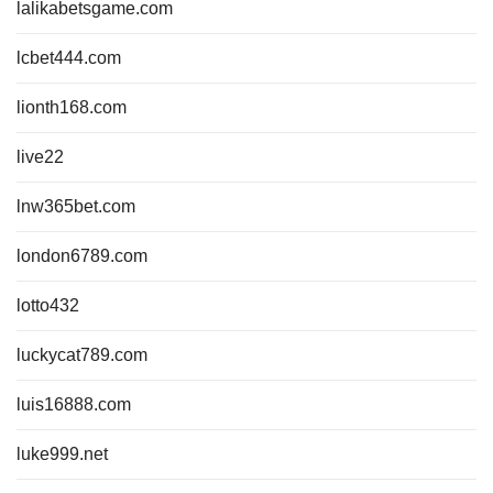
lalikabetsgame.com
lcbet444.com
lionth168.com
live22
lnw365bet.com
london6789.com
lotto432
luckycat789.com
luis16888.com
luke999.net