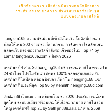
เซ็กซี่บาคาร่า เมื่อท่านมีความสนใจต้องการ
กระทำเล่นเกมบาคาร่า สำหรับบาคาร่าเป็นรูป
แบบของเกมคาสิโนก็
Tangtem168 ความพรีเมียมที่เข้าถึงได้จริง โบนัสพี่ฝากมา
น้องให้เพิ่ม 200 จ่ายตรง กี่ล้านก็จ่าย การันตี กำไรหลักแสน
สล็อตเว็บตรง ของรางวัลกำลังรอ เจ้าของใหม่ Top 74 by
Lamar tangtem168e.com 7 สิงหา 2026
เครดิตฟรี 4 ส.ค. 26 hengjing168 บริการเกมคาสิโน ครบครัน
24 ชั่วโมง โปรโมชั่นเครดิตฟรี 100% กล่องสุ่มเฮงเฮง รับ
เครดิตฟรี ไลฟ์สด สล็อต ยิงปลา กีฬา ไพ่ hengjing168 แจก
เครดิตฟรี เยอะที่สุด Top 90 by Kennith hengjing168d.com
Jinda888 เว็บแตกง่าย สล็อตเว็บตรง 2026 ประสบการณ์เล่น
ยุคใหม่ ระบบเสถียร พร้อมเกมให้เลือกมากมาย คาสิโน เว็บ
ใหญ่ เครดิตฟรี Top 21 by Seth jin888.asia 17 ส.ค. 2569