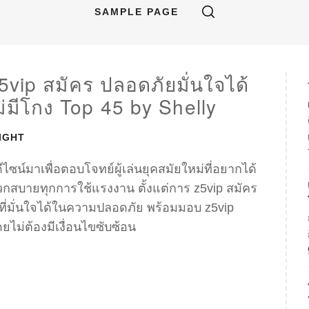
SAMPLE PAGE
5vip สมัคร ปลอดภัยมั่นใจได้
ม่มีโกง Top 45 by Shelly
IGHT
ซน์มาเพื่อตอบโจทย์ผู้เล่นยุคสมัยใหม่ที่อยากได้
วกสบายทุกการใช้แรงงาน ตั้งแต่การ z5vip สมัคร
บบ ที่มั่นใจได้ในความปลอดภัย พร้อมมอบ z5vip
ไม่ต้องมีเงื่อนไขซับซ้อน