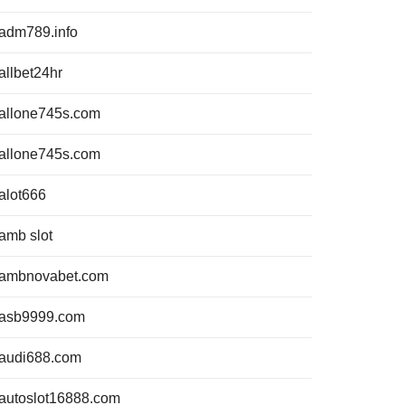
adm789.info
allbet24hr
allone745s.com
allone745s.com
alot666
amb slot
ambnovabet.com
asb9999.com
audi688.com
autoslot16888.com