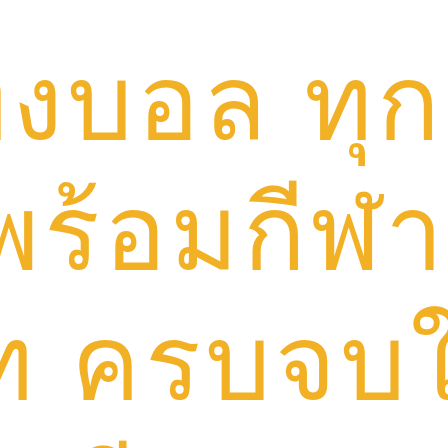
งบอล ทุก
ร้อมกีฬาอ
 ครบจบใน