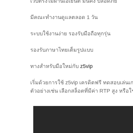
เว็บตรงไม่ผ่านเอเย่นต์ มั่นคง ปลอดภัย
มีคณะทำงานดูแลตลอด 1 วัน
ระบบใช้งานง่าย รองรับมือถือทุกรุ่น
รองรับภาษาไทยเต็มรูปแบบ
ทางสำหรับมือใหม่กับ
z5vip
เริ่มด้วยการใช้ z5vip เครดิตฟรี ทดสอบเล่นเ
ตัวอย่างเช่น เลือกสล็อตที่มีค่า RTP สูง หรือ