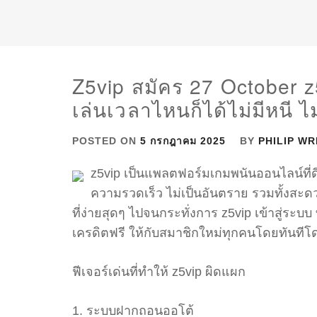
Z5vip สมัคร 27 October z
เล่นเวลาไหนก็ได้ไม่มีหนี ไ
POSTED ON
5 กรกฎาคม 2025
BY
PHILIP WR
z5vip เป็นแพลตฟอร์มเกมพนันออนไลน์ที่ดีไ
ความรวดเร็ว ไม่เป็นอันตราย รวมทั้งสะด
ที่ง่ายสุดๆ ไปจนกระทั่งการ z5vip เข้าสู่ระ
เครดิตฟรี ให้กับสมาชิกใหม่ทุกคนโดยทันทีโดย
ฟีเจอร์เด่นที่ทำให้ z5vip ผิดแผก
1. ระบบฝากถอนออโต้