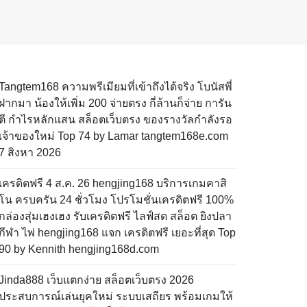
Tangtem168 ความพรีเมียมที่เข้าถึงได้จริง โบนัสพี่
ฝากมา น้องให้เพิ่ม 200 จ่ายตรง กี่ล้านก็จ่าย การัน
ตี กำไรหลักแสน สล็อตเว็บตรง ของรางวัลกำลังรอ
เจ้าของใหม่ Top 74 by Lamar tangtem168e.com
7 สิงหา 2026
เครดิตฟรี 4 ส.ค. 26 hengjing168 บริการเกมคาสิ
โน ครบครัน 24 ชั่วโมง โปรโมชั่นเครดิตฟรี 100%
กล่องสุ่มเฮงเฮง รับเครดิตฟรี ไลฟ์สด สล็อต ยิงปลา
กีฬา ไพ่ hengjing168 แจก เครดิตฟรี เยอะที่สุด Top
90 by Kennith hengjing168d.com
Jinda888 เว็บแตกง่าย สล็อตเว็บตรง 2026
ประสบการณ์เล่นยุคใหม่ ระบบเสถียร พร้อมเกมให้