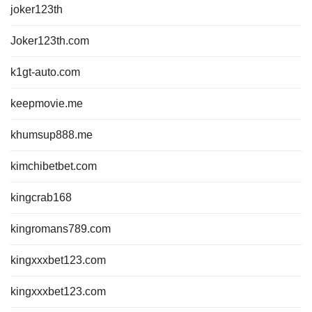
joker123th
Joker123th.com
k1gt-auto.com
keepmovie.me
khumsup888.me
kimchibetbet.com
kingcrab168
kingromans789.com
kingxxxbet123.com
kingxxxbet123.com