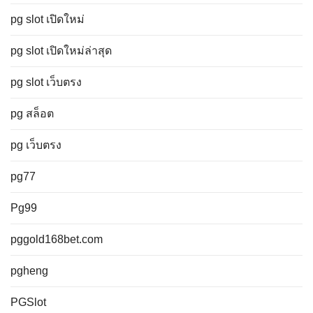
pg slot เปิดใหม่
pg slot เปิดใหม่ล่าสุด
pg slot เว็บตรง
pg สล็อต
pg เว็บตรง
pg77
Pg99
pggold168bet.com
pgheng
PGSlot