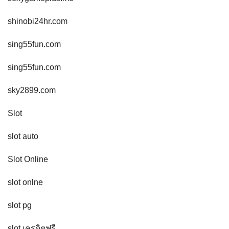
shinobi24hr.com
sing55fun.com
sing55fun.com
sky2899.com
Slot
slot auto
Slot Online
slot onlne
slot pg
slot เครดิตฟรี