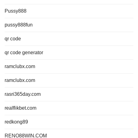
Pussy888
pussy888fun
qr code
qr code generator
ramclubx.com
ramclubx.com
rasri365day.com
realflikbet.com
redkong89
RENO88WIN.COM