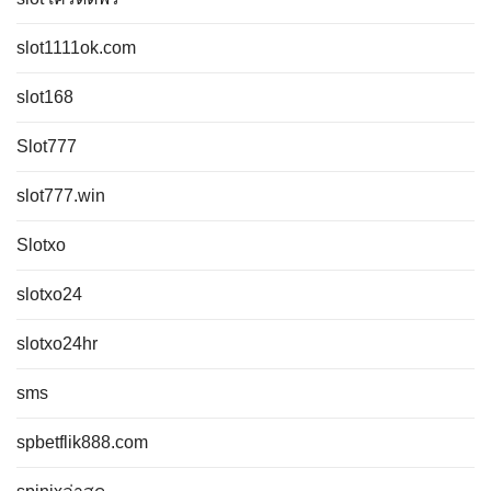
slot1111ok.com
slot168
Slot777
slot777.win
Slotxo
slotxo24
slotxo24hr
sms
spbetflik888.com