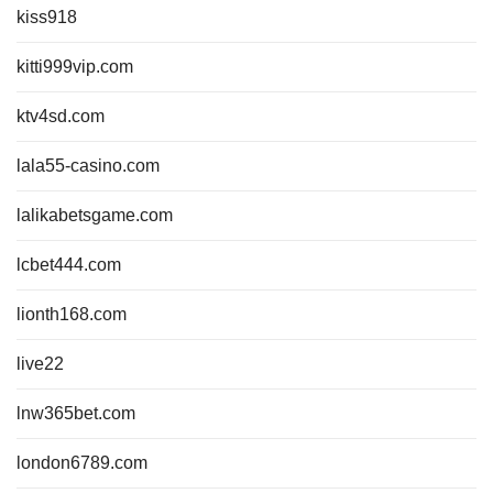
kiss918
kitti999vip.com
ktv4sd.com
lala55-casino.com
lalikabetsgame.com
lcbet444.com
lionth168.com
live22
lnw365bet.com
london6789.com