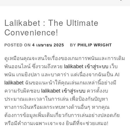
Lalikabet : The Ultimate
Convenience!
POSTED ON
4 เมษายน 2025
BY
PHILIP WRIGHT
ดูเหมือนคุณจะสนใจเรื่องของเกมการพนันและการเดิม
พันออนไลน์ ซึ่งรวมถึงหวย
lalikabet เข้าสู่ระบบ
เว็บ
พนัน เกมยิงปลา และบาคาร่า แต่เนื่องจากฉันเป็น AI
lalikabet
ฉันขอแนะนำให้คุณเล่นเกมเหล่านี้อย่างมี
ความรับผิดชอบ
lalikabet เข้าสู่ระบบ
ควรตั้งงบ
ประมาณและเวลาในการเล่น เพื่อป้องกันปัญหา
ทางการเงินหรือผลกระทบทางด้านอื่นๆ หากคุณ
ต้องการข้อมูลเพิ่มเติมเกี่ยวกับการเล่นอย่างปลอดภัย
หรือมีคำถามเฉพาะเจาะจง ยินดีที่จะช่วยเสมอ!