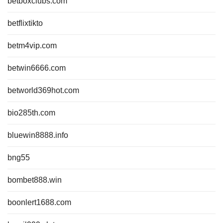
betboxclubs.com
betflixtikto
betm4vip.com
betwin6666.com
betworld369hot.com
bio285th.com
bluewin8888.info
bng55
bombet888.win
boonlert1688.com