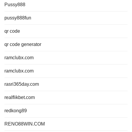
Pussy888
pussy888fun
qr code
qr code generator
ramclubx.com
ramclubx.com
rasri365day.com
realflikbet.com
redkong89
RENO88WIN.COM