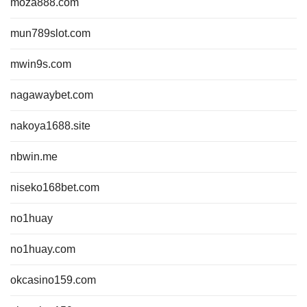
moza888.com
mun789slot.com
mwin9s.com
nagawaybet.com
nakoya1688.site
nbwin.me
niseko168bet.com
no1huay
no1huay.com
okcasino159.com