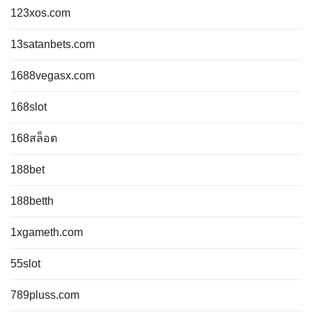
123xos.com
13satanbets.com
1688vegasx.com
168slot
168สล็อต
188bet
188betth
1xgameth.com
55slot
789pluss.com