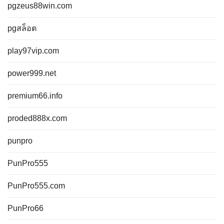
pgzeus88win.com
pgสล็อต
play97vip.com
power999.net
premium66.info
proded888x.com
punpro
PunPro555
PunPro555.com
PunPro66