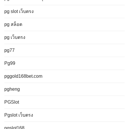
pg slot เว็บตรง
pg สล็อต
pg เว็บตรง
pg77
Pg99
pggold168bet.com
pgheng
PGSlot
Pgslot เว็บตรง
pgslot168