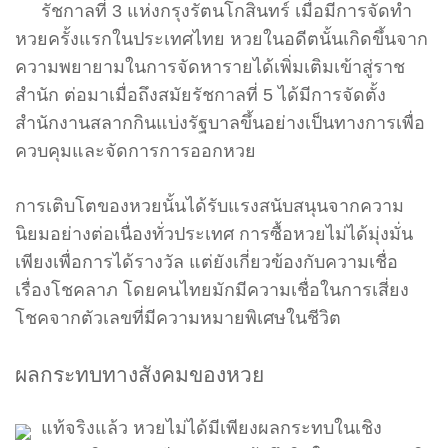
รัชกาลที่ 3 แห่งกรุงรัตนโกสินทร์ เมื่อมีการจัดทำ
หวยครั้งแรกในประเทศไทย หวยในอดีตนั้นเกิดขึ้นจาก
ความพยายามในการจัดหารายได้เพิ่มเติมเข้าสู่ราช
สำนัก ต่อมาเมื่อถึงสมัยรัชกาลที่ 5 ได้มีการจัดตั้ง
สำนักงานสลากกินแบ่งรัฐบาลขึ้นอย่างเป็นทางการเพื่อ
ควบคุมและจัดการการออกหวย
การเติบโตของหวยนั้นได้รับแรงสนับสนุนจากความ
นิยมอย่างต่อเนื่องทั่วประเทศ การซื้อหวยไม่ได้มุ่งมั่น
เพียงเพื่อการได้รางวัล แต่ยังเกี่ยวข้องกับความเชื่อ
เรื่องโชคลาภ โดยคนไทยมักมีความเชื่อในการเสี่ยง
โชคจากตัวเลขที่มีความหมายพิเศษในชีวิต
ผลกระทบทางสังคมของหวย
แท้จริงแล้ว หวยไม่ได้มีเพียงผลกระทบในเชิง