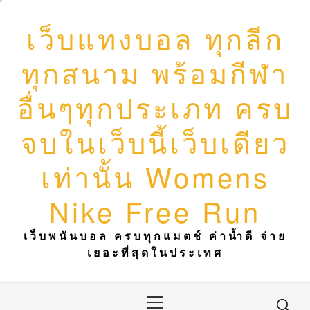
Skip
to
เว็บแทงบอล ทุกลีก
content
ทุกสนาม พร้อมกีฬา
อื่นๆทุกประเภท ครบ
จบในเว็บนี้เว็บเดียว
เท่านั้น Womens
Nike Free Run
เว็บพนันบอล ครบทุกแมตช์ ค่าน้ำดี จ่าย
เยอะที่สุดในประเทศ
Primary
Menu