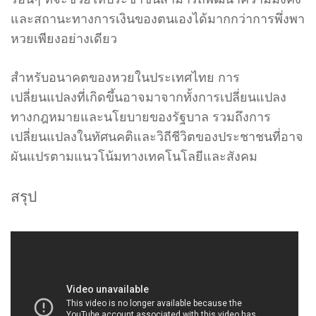
และสถานะทางการเงินของตนเองได้มากกว่าการพึ่งพา
หวยเพียงอย่างเดียว
สำหรับอนาคตของหวยในประเทศไทย การ
เปลี่ยนแปลงที่เกิดขึ้นอาจมาจากทั้งการเปลี่ยนแปลง
ทางกฎหมายและนโยบายของรัฐบาล รวมถึงการ
เปลี่ยนแปลงในทัศนคติและวิถีชีวิตของประชาชนที่อาจ
ผันแปรตามแนวโน้มทางเทคโนโลยีและสังคม
สรุป