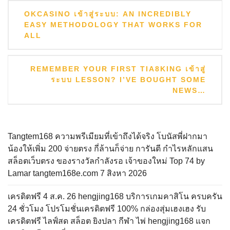
แนะแนว
OKCASINO เข้าสู่ระบบ: AN INCREDIBLY
เรื่อง
EASY METHODOLOGY THAT WORKS FOR
ALL
REMEMBER YOUR FIRST TIA8KING เข้าสู่
ระบบ LESSON? I’VE BOUGHT SOME
NEWS…
Tangtem168 ความพรีเมียมที่เข้าถึงได้จริง โบนัสพี่ฝากมา
น้องให้เพิ่ม 200 จ่ายตรง กี่ล้านก็จ่าย การันตี กำไรหลักแสน
สล็อตเว็บตรง ของรางวัลกำลังรอ เจ้าของใหม่ Top 74 by
Lamar tangtem168e.com 7 สิงหา 2026
เครดิตฟรี 4 ส.ค. 26 hengjing168 บริการเกมคาสิโน ครบครัน
24 ชั่วโมง โปรโมชั่นเครดิตฟรี 100% กล่องสุ่มเฮงเฮง รับ
เครดิตฟรี ไลฟ์สด สล็อต ยิงปลา กีฬา ไพ่ hengjing168 แจก