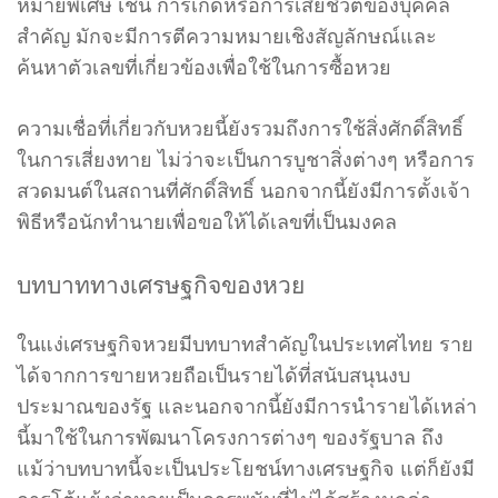
หมายพิเศษ เช่น การเกิดหรือการเสียชีวิตของบุคคล
สำคัญ มักจะมีการตีความหมายเชิงสัญลักษณ์และ
ค้นหาตัวเลขที่เกี่ยวข้องเพื่อใช้ในการซื้อหวย
ความเชื่อที่เกี่ยวกับหวยนี้ยังรวมถึงการใช้สิ่งศักดิ์สิทธิ์
ในการเสี่ยงทาย ไม่ว่าจะเป็นการบูชาสิ่งต่างๆ หรือการ
สวดมนต์ในสถานที่ศักดิ์สิทธิ์ นอกจากนี้ยังมีการตั้งเจ้า
พิธีหรือนักทำนายเพื่อขอให้ได้เลขที่เป็นมงคล
บทบาททางเศรษฐกิจของหวย
ในแง่เศรษฐกิจหวยมีบทบาทสำคัญในประเทศไทย ราย
ได้จากการขายหวยถือเป็นรายได้ที่สนับสนุนงบ
ประมาณของรัฐ และนอกจากนี้ยังมีการนำรายได้เหล่า
นี้มาใช้ในการพัฒนาโครงการต่างๆ ของรัฐบาล ถึง
แม้ว่าบทบาทนี้จะเป็นประโยชน์ทางเศรษฐกิจ แต่ก็ยังมี