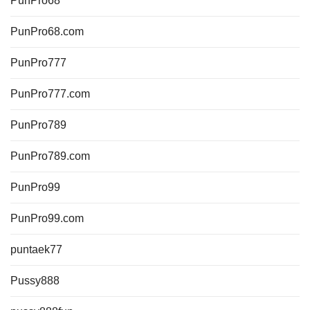
PunPro68
PunPro68.com
PunPro777
PunPro777.com
PunPro789
PunPro789.com
PunPro99
PunPro99.com
puntaek77
Pussy888