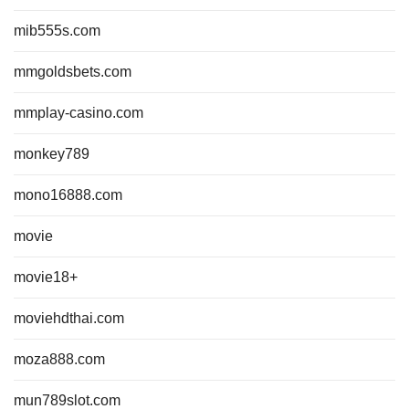
mib555s.com
mmgoldsbets.com
mmplay-casino.com
monkey789
mono16888.com
movie
movie18+
moviehdthai.com
moza888.com
mun789slot.com