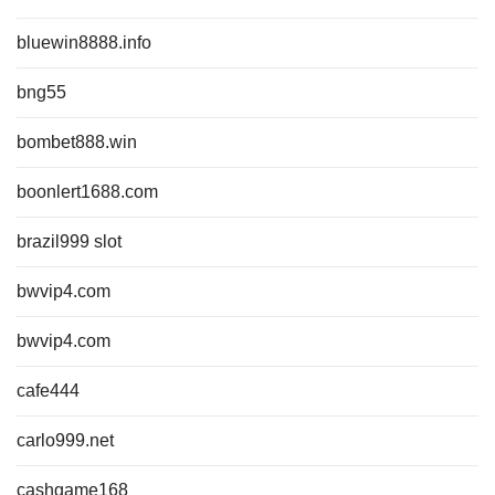
bluewin8888.info
bng55
bombet888.win
boonlert1688.com
brazil999 slot
bwvip4.com
bwvip4.com
cafe444
carlo999.net
cashgame168