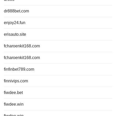
dr888bet.com
enjoy24.fun
erisauto.site
fcharoenkit168.com
fcharoenkit168.com
finfinbet789.com
finnivips.com
fiwdee.bet
fiwdee.win
fiwdee.win