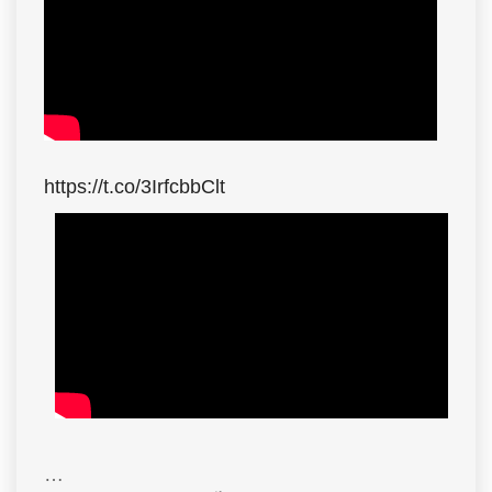
https://t.co/3IrfcbbClt
…