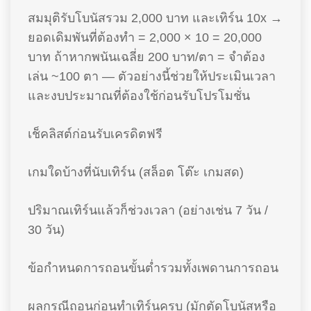
สมมุติรับโบนัสรวม 2,000 บาท และเทิร์น 10x →
ยอดเดิมพันที่ต้องทำ = 2,000 × 10 = 20,000
บาท ถ้าหากพนันเฉลี่ย 200 บาท/ตา = จำต้อง
เล่น ~100 ตา — ตัวอย่างนี้ช่วยให้ประเมินเวลา
และงบประมาณที่ต้องใช้ก่อนรับโปรโมชั่น
เช็คลิสต์ก่อนรับเครดิตฟรี
เกมใดบ้างที่นับเทิร์น (สล็อต โต๊ะ เกมสด)
ปริมาณเทิร์นแล้วก็ช่วงเวลา (อย่างเช่น 7 วัน /
30 วัน)
ข้อกำหนดการถอนขั้นต่ำรวมทั้งเพดานการถอน
ผลกรณีถอนก่อนทำเทิร์นครบ (มักตัดโบนัสหรือ