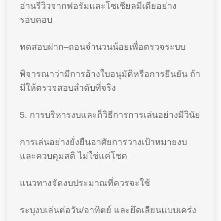
อ่านรีวิวจากฟอรัมและโซเชียลมีเดียอย่าง
รอบคอบ
ทดสอบฝาก–ถอนจำนวนน้อยเพื่อตรวจระบบ
พิจารณาว่ามีการอ้างใบอนุมัติหรือการยืนยัน ถ้า
มีให้ตรวจสอบลำดับที่จริง
5. การบริหารงบและก็วิธีการการเล่นอย่างมีวินัย
การเล่นอย่างยั่งยืนอาศัยการวางเป้าหมายงบ
และควบคุมสติ ไม่ใช่แค่โชค
แนวทางจัดงบประมาณที่ควรจะใช้
ระบุงบเล่นต่อวัน/อาทิตย์ และยึดเลียนแบบเคร่ง