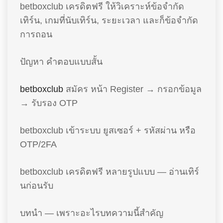
betboxclub เครดิตฟรี ให้วิเคราะห์ข้อจำกัด
เทิร์น, เกมที่นับเทิร์น, ระยะเวลา และก็ข้อจำกัด
การถอน
ปัญหา คำตอบแบบสั้น
betboxclub
สมัคร หน้า Register → กรอกข้อมูล
→ รับรอง OTP
betboxclub เข้าระบบ ยูสเซอร์ + รหัสผ่าน หรือ
OTP/2FA
betboxclub เครดิตฟรี หลายรูปแบบ — อ่านเทิร์
นก่อนรับ
บทนำ — เพราะอะไรบทความนี้สำคัญ