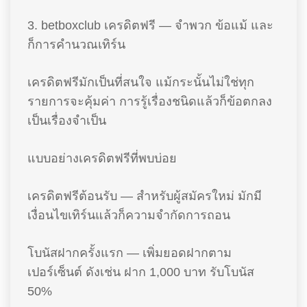
3. betboxclub เครดิตฟรี — จำพวก ข้อแม้ และ
ก็การคำนวณเทิร์น
เครดิตฟรีมักเป็นที่สนใจ แม้กระนั้นไม่ใช่ทุก
รายการจะคุ้มค่า การรู้เรื่องชนิดแล้วก็ข้อตกลง
เป็นเรื่องจำเป็น
แบบอย่างเครดิตฟรีที่พบบ่อย
เครดิตฟรีต้อนรับ — สำหรับผู้สมัครใหม่ มักมี
เงื่อนไขเทิร์นแล้วก็ความจำกัดการถอน
โบนัสฝากครั้งแรก — เพิ่มยอดฝากตาม
เปอร์เซ็นต์ ดังเช่น ฝาก 1,000 บาท รับโบนัส
50%