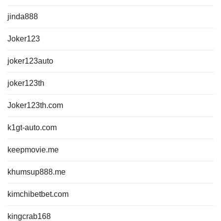
jinda888
Joker123
joker123auto
joker123th
Joker123th.com
k1gt-auto.com
keepmovie.me
khumsup888.me
kimchibetbet.com
kingcrab168