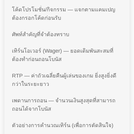
โค้ดโปรโมชั่น/กิจกรรม — แจกตามแคมเปญ
ต้องกรอกโค้ดก่อนรับ
ศัพท์สำคัญที่จำต้องทราบ
เทิร์นโอเวอร์ (Wager) — ยอดเดิมพันสะสมที่
ต้องทำก่อนถอนโบนัส
RTP — ค่าถัวเฉลี่ยคืนผู้เล่นของเกม ยิ่งสูงยิ่งดี
กว่าในระยะยาว
เพดานการถอน — จำนวนเงินสูงสุดที่สามารถ
ถอนได้จากโบนัส
ตัวอย่างการคำนวณเทิร์น (เพื่อการตัดสินใจ)