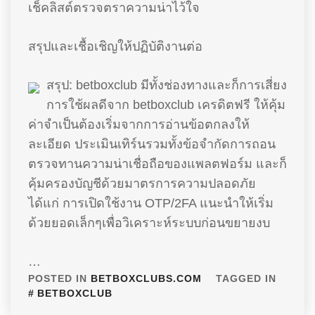
เช็คลิสต์ตรวจตราความน่าไว้ใจ
สรุปและเชื้อเชิญให้ปฏิบัติงานต่อ
สรุป: betboxclub มีทั้งช่องทางและก็การเสี่ยง
การใช้ผลดีจาก betboxclub เครดิตฟรี ให้คุ้ม
ค่าจำเป็นต้องเริ่มจากการอ่านข้อตกลงให้
ละเอียด ประเมินเทิร์นรวมทั้งข้อจำกัดการถอน
ตรวจทานความน่าเชื่อถือของแพลตฟอร์ม และก็
คุ้มครองบัญชีด้วยมาตรการความปลอดภัย
ได้แก่ การเปิดใช้งาน OTP/2FA แนะนำให้เริ่ม
ด้วยยอดเล็กๆเพื่อวิเคราะห์ระบบก่อนขยายงบ
…
POSTED IN
BETBOXCLUBS.COM
TAGGED IN
BETBOXCLUB