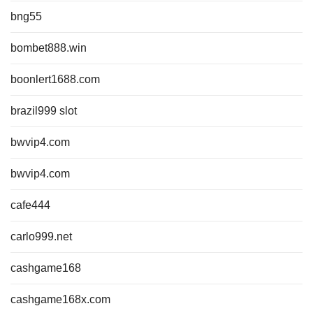
bng55
bombet888.win
boonlert1688.com
brazil999 slot
bwvip4.com
bwvip4.com
cafe444
carlo999.net
cashgame168
cashgame168x.com