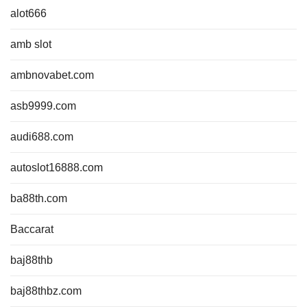
alot666
amb slot
ambnovabet.com
asb9999.com
audi688.com
autoslot16888.com
ba88th.com
Baccarat
baj88thb
baj88thbz.com