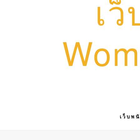
เว็
Wome
เว็บพน