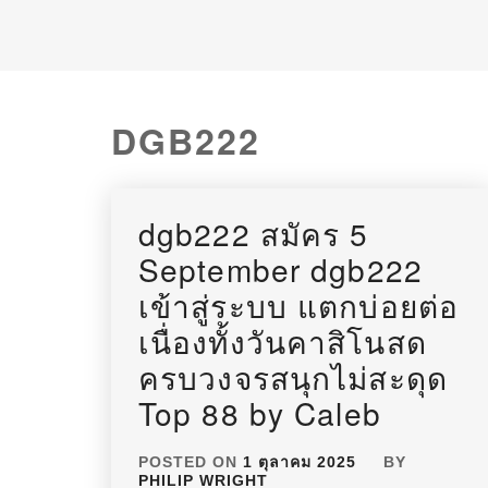
DGB222
dgb222 สมัคร 5
September dgb222
เข้าสู่ระบบ แตกบ่อยต่อ
เนื่องทั้งวันคาสิโนสด
ครบวงจรสนุกไม่สะดุด
Top 88 by Caleb
POSTED ON
1 ตุลาคม 2025
BY
PHILIP WRIGHT