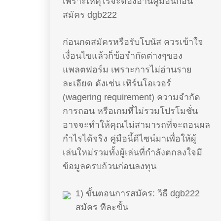
เพราะเหตุไรจะต้องอ่านคู่มือนี้ก่อน
สมัคร dgb222
ก่อนกดสมัครหรือรับโบนัส ควรเข้าใจ
เงื่อนไขแล้วก็ข้อจำกัดต่างๆของ
แพลตฟอร์ม เพราะการไม่อ่านราย
ละเอียด ดังเช่น เทิร์นโอเวอร์
(wagering requirement) ความจำกัด
การถอน หรือเกมที่ไม่รวมโปรโมชั่น
อาจจะทำให้คุณไม่สามารถที่จะถอนผล
กำไรได้จริง คู่มือนี้ดีไซน์มาเพื่อให้ผู้
เล่นใหม่รวมทั้งผู้เล่นที่กำลังตกลงใจมี
ข้อมูลครบถ้วนก่อนลงทุน
1) ขั้นตอนการสมัคร: วิธี dgb222
สมัคร ทีละขั้น