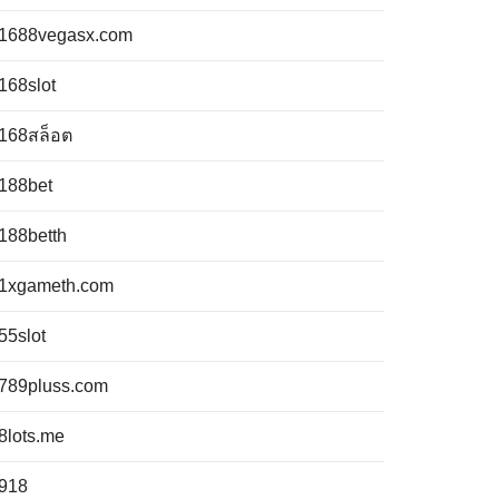
1688vegasx.com
168slot
168สล็อต
188bet
188betth
1xgameth.com
55slot
789pluss.com
8lots.me
918