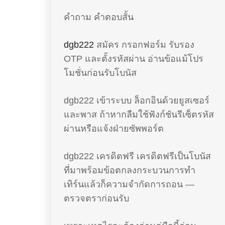
คำถาม คำตอบสั้น
dgb222
สมัคร กรอกฟอร์ม รับรอง
OTP และตั้งรหัสผ่าน อ่านข้อแม้โปร
โมชั่นก่อนรับโบนัส
dgb222 เข้าระบบ ล็อกอินด้วยยูสเซอร์
และพาส ถ้าหากลืมใช้ฟังก์ชันรีเซ็ตรหัส
ผ่านหรือแจ้งฝ่ายซัพพอร์ต
dgb222 เครดิตฟรี เครดิตฟรีเป็นโบนัส
ที่มาพร้อมข้อตกลงกระบวนการทำ
เทิร์นแล้วก็ความจำกัดการถอน —
ตรวจตราก่อนรับ