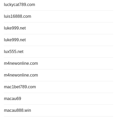
luckycat789.com
luis16888.com
luke999.net
luke999.net
lux555.net
m4newonline.com
m4newonline.com
mac1bet789.com
macau69
macau888.win