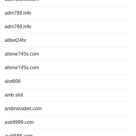
adm789.info
adm789.info
allbet24hr
allone745s.com
allone745s.com
alot666
amb slot
ambnovabet.com
asb9999.com
audi688.com