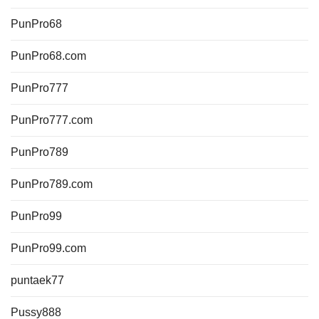
PunPro68
PunPro68.com
PunPro777
PunPro777.com
PunPro789
PunPro789.com
PunPro99
PunPro99.com
puntaek77
Pussy888