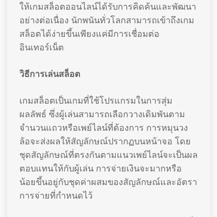
ให้เกมสล็อตออนไลน์ได้รับการคิดค้นและพัฒนา
อย่างต่อเนื่อง นักพนันทั่วโลกสามารถเข้าถึงเกม
สล็อตได้ง่ายขึ้นเพียงแค่มีการเชื่อมต่อ
อินเทอร์เน็ต
วิธีการเล่นสล็อต
เกมสล็อตเป็นเกมที่ใช้โปรแกรมในการสุ่ม
ผลลัพธ์ ซึ่งผู้เล่นสามารถเลือกวางเดิมพันตาม
จำนวนแถวหรือเพย์ไลน์ที่ต้องการ การหมุนวง
ล้อจะส่งผลให้สัญลักษณ์ปรากฏบนหน้าจอ โดย
ชุดสัญลักษณ์ที่ตรงกันตามแนวเพย์ไลน์จะเป็นผล
ตอบแทนให้กับผู้เล่น การจ่ายเงินจะมากหรือ
น้อยขึ้นอยู่กับชุดค่าผสมของสัญลักษณ์และอัตรา
การจ่ายที่กำหนดไว้