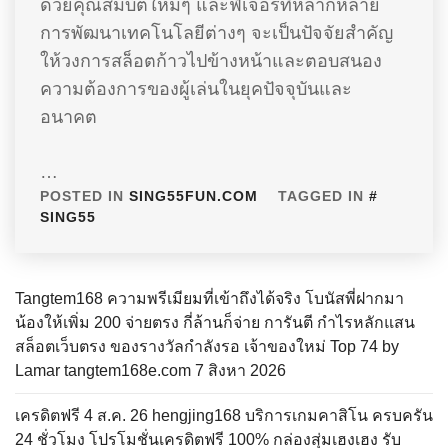
ด้วยคุณสมบัติใหม่ๆ และฟีเจอร์ที่หลากหลาย
การพัฒนาเทคโนโลยีต่างๆ จะเป็นปัจจัยสำคัญ
ให้วงการสล็อตก้าวไปข้างหน้าและตอบสนอง
ความต้องการของผู้เล่นในยุคปัจจุบันและ
อนาคต
…
POSTED IN
SING55FUN.COM
TAGGED IN
SING55
Tangtem168 ความพรีเมียมที่เข้าถึงได้จริง โบนัสพี่ฝากมา
น้องให้เพิ่ม 200 จ่ายตรง กี่ล้านก็จ่าย การันตี กำไรหลักแสน
สล็อตเว็บตรง ของรางวัลกำลังรอ เจ้าของใหม่ Top 74 by
Lamar tangtem168e.com 7 สิงหา 2026
เครดิตฟรี 4 ส.ค. 26 hengjing168 บริการเกมคาสิโน ครบครัน
24 ชั่วโมง โปรโมชั่นเครดิตฟรี 100% กล่องสุ่มเฮงเฮง รับ