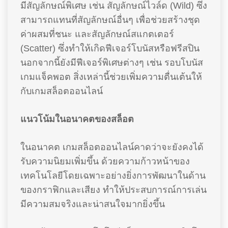
มีสัญลักษณ์พิเศษ เช่น สัญลักษณ์ไวล์ด (Wild) ซึ่ง
สามารถแทนที่สัญลักษณ์อื่นๆ เพื่อช่วยสร้างชุด
ค่าผสมที่ชนะ และสัญลักษณ์สแกตเตอร์
(Scatter) ซึ่งทำให้เกิดฟีเจอร์โบนัสหรือฟรีสปิน
นอกจากนี้ยังมีฟีเจอร์พิเศษต่างๆ เช่น รอบโบนัส
เกมแจ็คพอต สิ่งเหล่านี้ช่วยเพิ่มความตื่นเต้นให้
กับเกมสล็อตออนไลน์
แนวโน้มในอนาคตของสล็อต
ในอนาคต เกมสล็อตออนไลน์คาดว่าจะยังคงได้
รับความนิยมเพิ่มขึ้น ด้วยความก้าวหน้าของ
เทคโนโลยีโดยเฉพาะอย่างยิ่งการพัฒนาในด้าน
ของกราฟิกและเสียง ทำให้ประสบการณ์การเล่น
มีความสมจริงและน่าสนใจมากยิ่งขึ้น