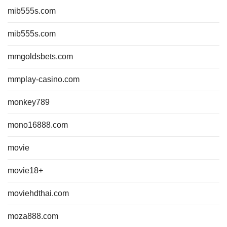
mib555s.com
mib555s.com
mmgoldsbets.com
mmplay-casino.com
monkey789
mono16888.com
movie
movie18+
moviehdthai.com
moza888.com