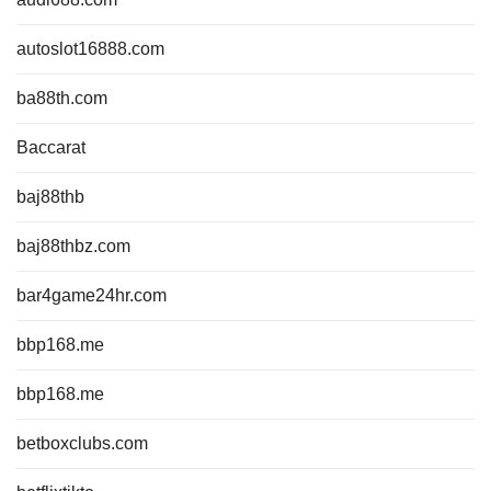
autoslot16888.com
ba88th.com
Baccarat
baj88thb
baj88thbz.com
bar4game24hr.com
bbp168.me
bbp168.me
betboxclubs.com