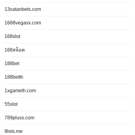
13satanbets.com
1688vegasx.com
168slot
168สล็อต
188bet
188betth
1xgameth.com
55slot
789pluss.com
8lots.me