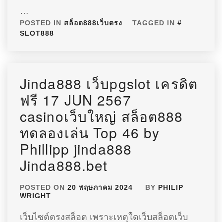
…
POSTED IN
สล็อต888เว็บตรง
TAGGED IN
SLOT888
Jinda888 เว็บpgslot เครดิต
ฟรี 17 JUN 2567
casinoเว็บใหญ่ สล็อต888
ทดลองเล่น Top 46 by
Phillipp jinda888
Jinda888.bet
POSTED ON
20 พฤษภาคม 2024
BY
PHILIP
WRIGHT
เว็บไซต์ตรงสล็อต เพราะเหตุใดเว็บสล็อตเว็บ