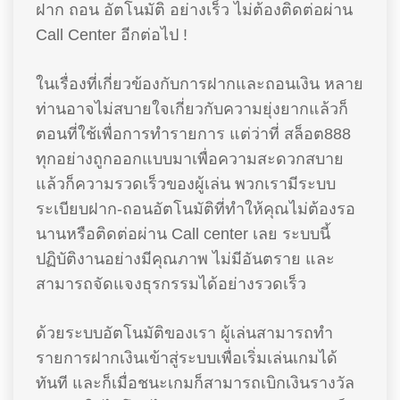
ฝาก ถอน อัตโนมัติ อย่างเร็ว ไม่ต้องติดต่อผ่าน
Call Center อีกต่อไป !
ในเรื่องที่เกี่ยวข้องกับการฝากและถอนเงิน หลาย
ท่านอาจไม่สบายใจเกี่ยวกับความยุ่งยากแล้วก็
ตอนที่ใช้เพื่อการทำรายการ แต่ว่าที่ สล็อต888
ทุกอย่างถูกออกแบบมาเพื่อความสะดวกสบาย
แล้วก็ความรวดเร็วของผู้เล่น พวกเรามีระบบ
ระเบียบฝาก-ถอนอัตโนมัติที่ทำให้คุณไม่ต้องรอ
นานหรือติดต่อผ่าน Call center เลย ระบบนี้
ปฏิบัติงานอย่างมีคุณภาพ ไม่มีอันตราย และ
สามารถจัดแจงธุรกรรมได้อย่างรวดเร็ว
ด้วยระบบอัตโนมัติของเรา ผู้เล่นสามารถทำ
รายการฝากเงินเข้าสู่ระบบเพื่อเริ่มเล่นเกมได้
ทันที และก็เมื่อชนะเกมก็สามารถเบิกเงินรางวัล