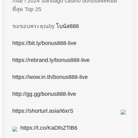
กันยา 2024 Santiago casino bonus888ที่ฮิต
ที่สุด Top 25
ขอขอบพระคุณby
โบนัส888
https://bit.ly/bonus888-live
https://rebrand.ly/bonus888-live
https://wow.in.th/bonus888-live
http://gg.gg/bonus888-live
https://shorturl.asia/i6xrS
https://t.co/KaDfoZTiB6