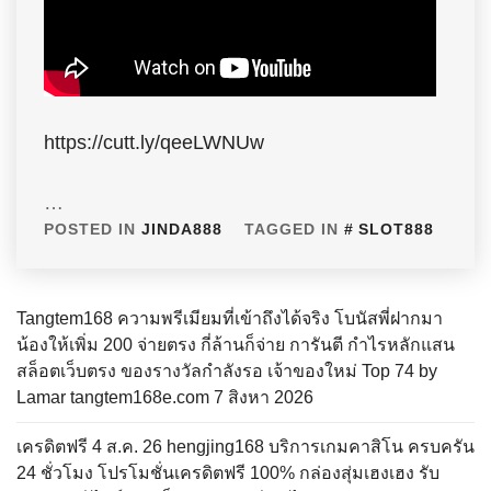
https://cutt.ly/qeeLWNUw
…
POSTED IN
JINDA888
TAGGED IN
SLOT888
Tangtem168 ความพรีเมียมที่เข้าถึงได้จริง โบนัสพี่ฝากมา
น้องให้เพิ่ม 200 จ่ายตรง กี่ล้านก็จ่าย การันตี กำไรหลักแสน
สล็อตเว็บตรง ของรางวัลกำลังรอ เจ้าของใหม่ Top 74 by
Lamar tangtem168e.com 7 สิงหา 2026
เครดิตฟรี 4 ส.ค. 26 hengjing168 บริการเกมคาสิโน ครบครัน
24 ชั่วโมง โปรโมชั่นเครดิตฟรี 100% กล่องสุ่มเฮงเฮง รับ