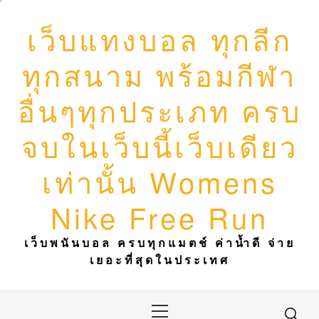
Skip
to
เว็บแทงบอล ทุกลีก
content
ทุกสนาม พร้อมกีฬา
อื่นๆทุกประเภท ครบ
จบในเว็บนี้เว็บเดียว
เท่านั้น Womens
Nike Free Run
เว็บพนันบอล ครบทุกแมตช์ ค่าน้ำดี จ่าย
เยอะที่สุดในประเทศ
Primary
Menu