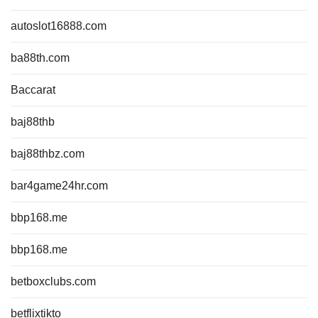
autoslot16888.com
ba88th.com
Baccarat
baj88thb
baj88thbz.com
bar4game24hr.com
bbp168.me
bbp168.me
betboxclubs.com
betflixtikto