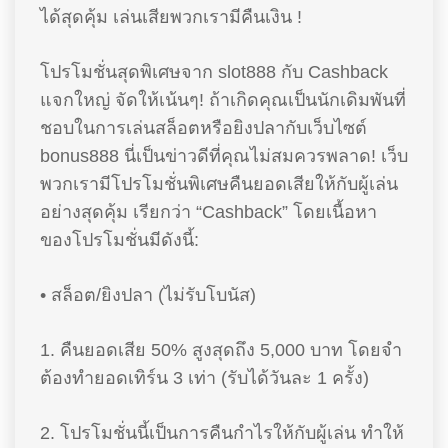
ได้สุดคุ้ม เล่นเสียพวกเรามีคืนเงิน !
โปรโมชั่นสุดพิเศษจาก slot888 กับ Cashback
แจกใหญ่ จัดให้เน้นๆ! ถ้าเกิดคุณเป็นนักเดิมพันที่
ชอบในการเล่นสล็อตหรือยิงปลากับเว็บไซต์
bonus888 นี่เป็นข่าวดีที่คุณไม่สมควรพลาด! เว็บ
พวกเรามีโปรโมชั่นพิเศษคืนยอดเสียให้กับผู้เล่น
อย่างสุดคุ้ม เรียกว่า “Cashback” โดยเนื้อหา
ของโปรโมชั่นมีดังนี้:
• สล็อต/ยิงปลา (ไม่รับโบนัส)
1. คืนยอดเสีย 50% สูงสุดถึง 5,000 บาท โดยจำ
ต้องทำยอดเทิร์น 3 เท่า (รับได้วันละ 1 ครั้ง)
2. โปรโมชั่นนี้เป็นการคืนกำไรให้กับผู้เล่น ทำให้