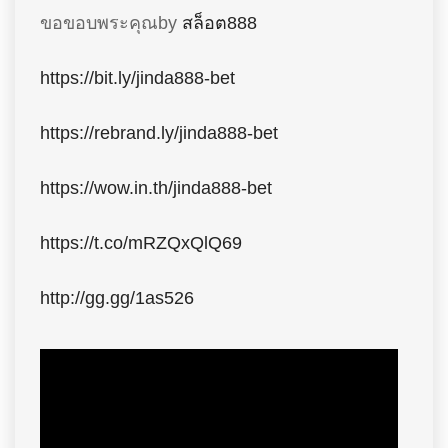
ขอขอบพระคุณby
สล็อต888
https://bit.ly/jinda888-bet
https://rebrand.ly/jinda888-bet
https://wow.in.th/jinda888-bet
https://t.co/mRZQxQlQ69
http://gg.gg/1as526