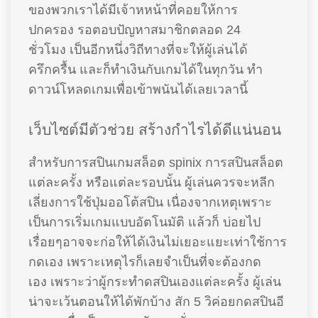
ของพวกเราได้มีเจ้าหหน้าที่คอยให้การ
ปกครอง รอตอบปัญหาสมาชิกตลอด 24
ชั่วโมง เป็นอีกหนึ่งวิถีทางที่จะให้ผู้เล่นได้
ครึกครื้น และก็ทำเงินกับเกมได้ในทุกวัน ทำ
ดาวน์โหลดเกมเพื่อเข้าพนันได้เลยเวลานี้
เว็บไซต์มีตัวช่วย สร้างกำไรได้ดีแน่นอน
สำหรับการสปินเกมสล็อต spinix การสปินสล็อต
แต่ละครั้ง หรือแต่ละรอบนั้น ผู้เล่นควรจะหลีก
เลี่ยงการใช้ปุ่มออโต้สปิน เนื่องจากเหตุเพราะ
เป็นการเริ่มเกมแบบอัตโนมัติ แล้วก็ บ่อยไป
เรื่อยๆอาจจะก่อให้ได้เงินไม่เยอะแยะเท่าใช้การ
กดเอง เพราะเหตุไรก็เลยจำเป็นที่จะต้องกด
เอง เพราะว่าผู้กระทำดสปินเองแต่ละครั้ง ผู้เล่น
น่าจะเว้นตอนให้ได้พักบ้าง สัก 5 วิค่อยกดสปินอี