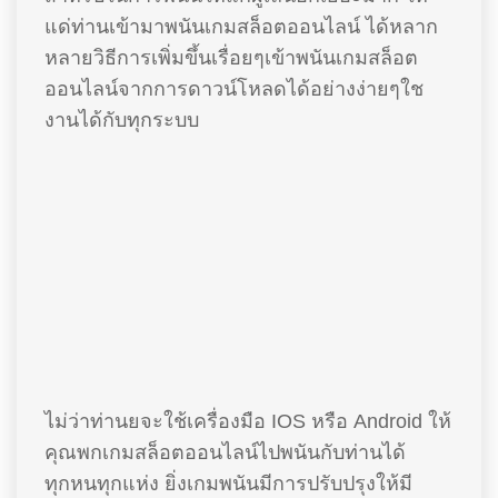
แด่ท่านเข้ามาพนันเกมสล็อตออนไลน์ ได้หลาก
หลายวิธีการเพิ่มขึ้นเรื่อยๆเข้าพนันเกมสล็อต
ออนไลน์จากการดาวน์โหลดได้อย่างง่ายๆใช
งานได้กับทุกระบบ
ไม่ว่าท่านยจะใช้เครื่องมือ IOS หรือ Android ให้
คุณพกเกมสล็อตออนไลน์ไปพนันกับท่านได้
ทุกหนทุกแห่ง ยิ่งเกมพนันมีการปรับปรุงให้มี