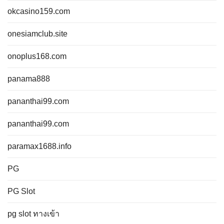
okcasino159.com
onesiamclub.site
onoplus168.com
panama888
pananthai99.com
pananthai99.com
paramax1688.info
PG
PG Slot
pg slot ทางเข้า