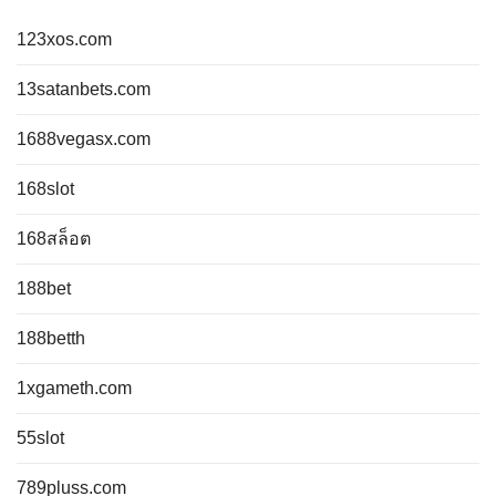
123xos.com
13satanbets.com
1688vegasx.com
168slot
168สล็อต
188bet
188betth
1xgameth.com
55slot
789pluss.com