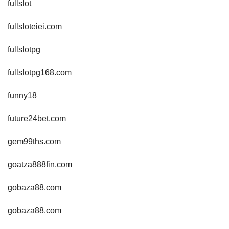
fullslot
fullsloteiei.com
fullslotpg
fullslotpg168.com
funny18
future24bet.com
gem99ths.com
goatza888fin.com
gobaza88.com
gobaza88.com