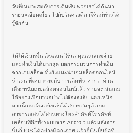
วันที่เหมาะสมกับการเดิมพัน พวกเราได้ค้นหา
รายละเอียดเกี่ยว ไปกับวันดวงดีมาให้แก่ท่านได้
รู้จักกัน
ให้ได้เงินหมื่น เงินแสน ให้แด่คุณเล่นเกมง่าย
และทำเงินได้มากสุด บอกกระบวนการทำเงิน
จากเกมสล็อต ทั้งยังแนะนำเกมสล็อตออนไลน์
น่าเล่น ที่เหมาะสมกับการเดิมพัน หากว่าท่าน
เลือกพนันเกมสล็อตออนไลน์แล้ว ท่านจะเล่นเกม
ได้อย่างเบิกบานอย่างไม่ต้องสงสัย นอกเหนือ
จากนี้เกมสล็อตยังเล่นได้สบายสุดๆตัวเกม
สามารถเล่นได้ผ่านทางโทรคำศัพท์โทรศัพท์
เคลื่อนที่อีกทั้งระบบจาก Android แล้วหลังจาก
นั้นก็ IOS ได้อย่างมีคุณภาพ แล้วก็ยังเป็นข้อที่