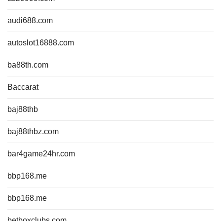
audi688.com
autoslot16888.com
ba88th.com
Baccarat
baj88thb
baj88thbz.com
bar4game24hr.com
bbp168.me
bbp168.me
betboxclubs.com