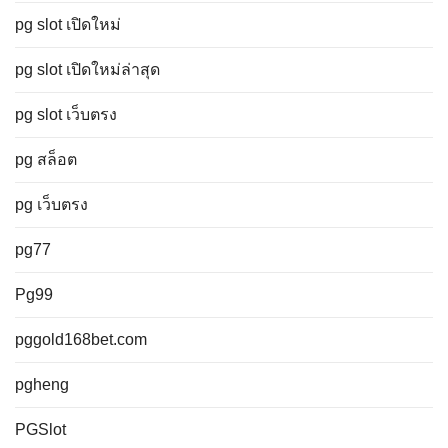
pg slot เปิดใหม่
pg slot เปิดใหม่ล่าสุด
pg slot เว็บตรง
pg สล็อต
pg เว็บตรง
pg77
Pg99
pggold168bet.com
pgheng
PGSlot