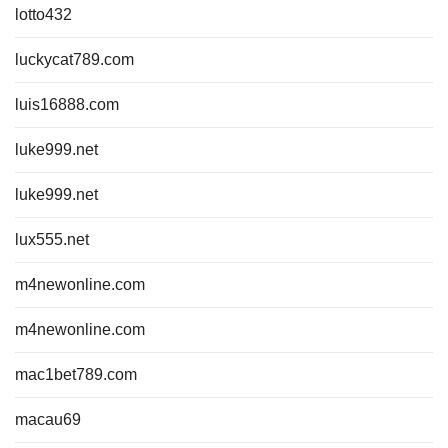
lotto432
luckycat789.com
luis16888.com
luke999.net
luke999.net
lux555.net
m4newonline.com
m4newonline.com
mac1bet789.com
macau69