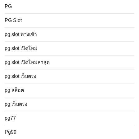
PG
PG Slot
pg slot ทางเข้า
pg slot เปิดใหม่
pg slot เปิดใหม่ล่าสุด
pg slot เว็บตรง
pg สล็อต
pg เว็บตรง
pg77
Pg99