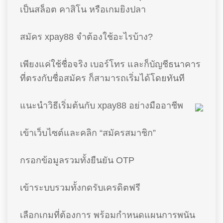
เป็นสล็อต คาสิโน หรือเกมยิงปลา
สมัคร xpay88 จำต้องใช้อะไรบ้าง?
เพียงแค่ใช้ชื่อจริง เบอร์โทร และก็บัญชีธนาคาร
ที่ตรงกับชื่อสมัคร ก็สามารถเริ่มได้โดยทันที
แนะนำวิธีเริ่มต้นกับ xpay88 อย่างมืออาชีพ
เข้าเว็บไซต์และคลิก “สมัครสมาชิก”
กรอกข้อมูลรวมทั้งยืนยัน OTP
เข้าระบบรวมทั้งกดรับเครดิตฟรี
เลือกเกมที่ต้องการ พร้อมกำหนดแผนการพนัน