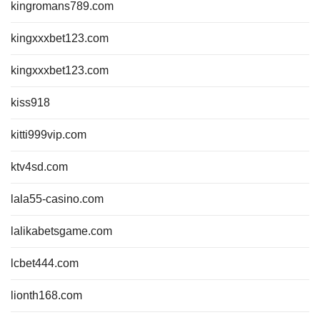
kingromans789.com
kingxxxbet123.com
kingxxxbet123.com
kiss918
kitti999vip.com
ktv4sd.com
lala55-casino.com
lalikabetsgame.com
lcbet444.com
lionth168.com