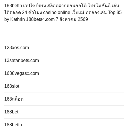
188betth เวปไซต์ตรง สล็อตฝากถอนออโต้ โปรโมชั่นดี เล่น
ได้ตลอด 24 ชั่วโมง casino online เว็บแม่ ทดลองเล่น Top 85
by Kathrin 188bets4.com 7 สิงหาคม 2569
123xos.com
13satanbets.com
1688vegasx.com
168slot
168สล็อต
188bet
188betth