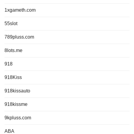
1xgameth.com
55slot
789pluss.com
8lots.me
918
918Kiss
918kissauto
918kissme
9kpluss.com
ABA