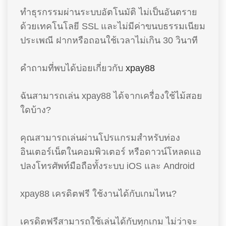
ทำธุรกรรมผ่านระบบอัตโนมัติ ไม่เป็นอันตราย
ด้วยเทคโนโลยี SSL และไม่มีค่าขนบธรรมเนียม
ประเพณี ฝากหรือถอนใช้เวลาไม่เกิน 30 วินาที
คำถามที่พบได้บ่อยเกี่ยวกับ
xpay88
ฉันสามารถเล่น xpay88 ได้จากเครื่องใช้ไม้สอย
ใดบ้าง?
คุณสามารถเล่นผ่านโปรแกรมสำหรับท่อง
อินเตอร์เน็ตในคอมพิวเตอร์ หรือดาวน์โหลดแอ
ปลงโทรศัพท์มือถือทั้งระบบ iOS และ Android
xpay88 เครดิตฟรี ใช้งานได้กับเกมไหน?
เครดิตฟรีสามารถใช้เล่นได้กับทุกเกม ไม่ว่าจะ