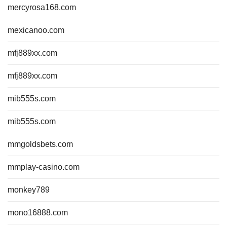
mercyrosa168.com
mexicanoo.com
mfj889xx.com
mfj889xx.com
mib555s.com
mib555s.com
mmgoldsbets.com
mmplay-casino.com
monkey789
mono16888.com