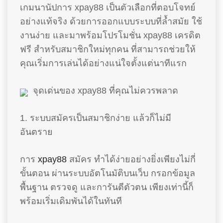
เกมนานัปการ xpay88 เป็นตัวเลือกที่ตอบโจทย์
อย่างแท้จริง ด้วยการออกแบบระบบที่ล้ำสมัย ใช้
งานง่าย และมาพร้อมโปรโมชั่น xpay88 เครดิต
ฟรี สำหรับสมาชิกใหม่ทุกคน ที่สามารถช่วยให้
คุณเริ่มการเล่นได้อย่างแน่ใจตั้งแต่นาทีแรก
จุดเด่นของ xpay88 ที่คุณไม่ควรพลาด
1. ระบบสมัครเป็นสมาชิกง่าย แล้วก็ไม่มี
อันตราย
การ
xpay88
สมัคร ทำได้ง่ายอย่างยิ่งเพียงไม่กี่
ขั้นตอน ผ่านระบบอัตโนมัติบนเว็บ กรอกข้อมูล
พื้นฐาน ตรวจดู และการันตีตัวตน เพียงเท่านี้ก็
พร้อมเริ่มเดิมพันได้ในทันที