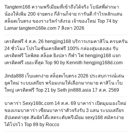
Tangtem168 ความพรีเมียมที่เข้าถึงได้จริง โบนัสพี่ฝากมา
น้องให้เพิ่ม 200 จ่ายตรง กี่ล้านก็จ่าย การันตี กำไรหลักแสน
สล็อตเว็บตรง ของรางวัลกำลังรอ เจ้าของใหม่ Top 74 by
Lamar tangtem168e.com 7 สิงหา 2026
เครดิตฟรี 4 ส.ค. 26 hengjing168 บริการเกมคาสิโน ครบครัน
24 ชั่วโมง โปรโมชั่นเครดิตฟรี 100% กล่องสุ่มเฮงเฮง รับ
เครดิตฟรี ไลฟ์สด สล็อต ยิงปลา กีฬา ไพ่ hengjing168 แจก
เครดิตฟรี เยอะที่สุด Top 90 by Kennith hengjing168d.com
Jinda888 เว็บแตกง่าย สล็อตเว็บตรง 2026 ประสบการณ์เล่น
ยุคใหม่ ระบบเสถียร พร้อมเกมให้เลือกมากมาย คาสิโน เว็บ
ใหญ่ เครดิตฟรี Top 21 by Seth jin888.asia 17 ส.ค. 2569
บาคาร่า Sexy168c.com 14 ส.ค. 69 บาคาร่า เปิดมุมมองใหม่
ของเกมบาคาร่า เซียนบาคาร่าตัวจริงรับ 3 แสน ระบบเสถียร
อัปเดตล่าสุด สัมผัสโต๊ะสดระดับพรีเมียม sexy168 สมัครง่าย
ได้โปรไว Top 89 by Rocco