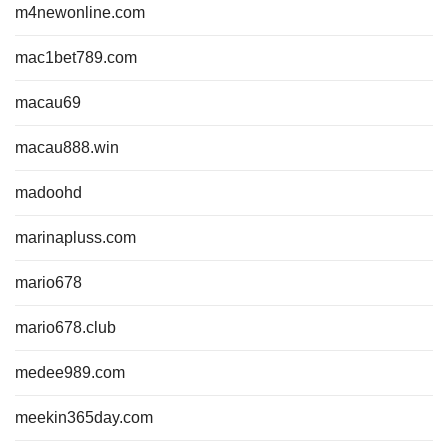
m4newonline.com
mac1bet789.com
macau69
macau888.win
madoohd
marinapluss.com
mario678
mario678.club
medee989.com
meekin365day.com