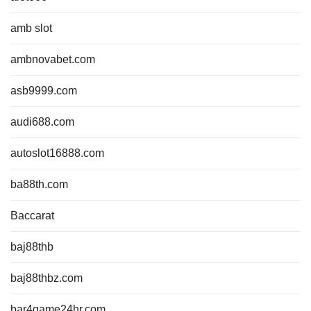
amb slot
ambnovabet.com
asb9999.com
audi688.com
autoslot16888.com
ba88th.com
Baccarat
baj88thb
baj88thbz.com
bar4game24hr.com