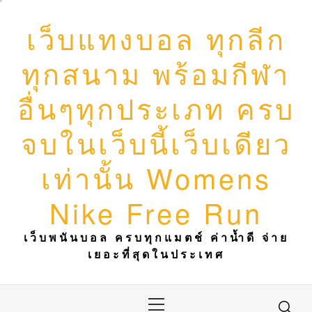
Skip
to
เว็บแทงบอล ทุกลีก
content
ทุกสนาม พร้อมกีฬา
อื่นๆทุกประเภท ครบ
จบในเว็บนี้เว็บเดียว
เท่านั้น Womens
Nike Free Run
เว็บพนันบอล ครบทุกแมตช์ ค่าน้ำดี จ่าย
เยอะที่สุดในประเทศ
Primary
Menu