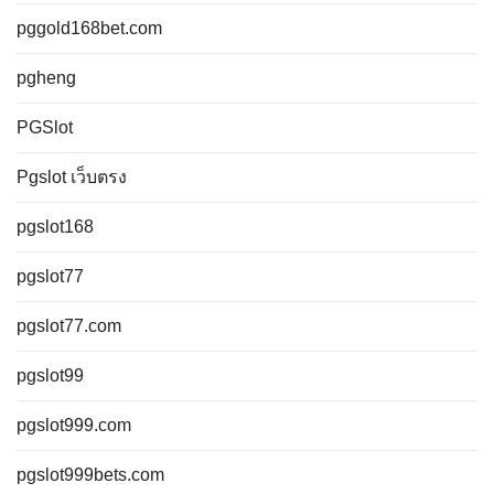
pggold168bet.com
pgheng
PGSlot
Pgslot เว็บตรง
pgslot168
pgslot77
pgslot77.com
pgslot99
pgslot999.com
pgslot999bets.com