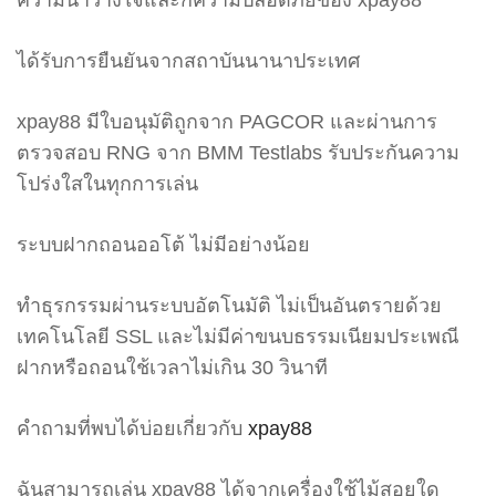
ความน่าวางใจและก็ความปลอดภัยของ xpay88
ได้รับการยืนยันจากสถาบันนานาประเทศ
xpay88 มีใบอนุมัติถูกจาก PAGCOR และผ่านการ
ตรวจสอบ RNG จาก BMM Testlabs รับประกันความ
โปร่งใสในทุกการเล่น
ระบบฝากถอนออโต้ ไม่มีอย่างน้อย
ทำธุรกรรมผ่านระบบอัตโนมัติ ไม่เป็นอันตรายด้วย
เทคโนโลยี SSL และไม่มีค่าขนบธรรมเนียมประเพณี
ฝากหรือถอนใช้เวลาไม่เกิน 30 วินาที
คำถามที่พบได้บ่อยเกี่ยวกับ
xpay88
ฉันสามารถเล่น xpay88 ได้จากเครื่องใช้ไม้สอยใด