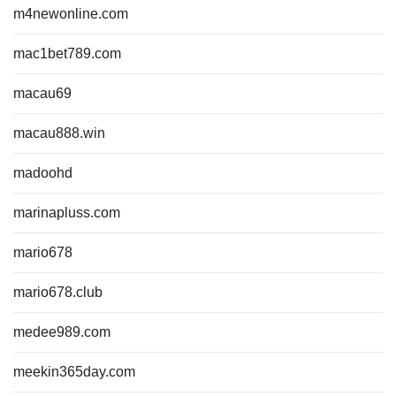
m4newonline.com
mac1bet789.com
macau69
macau888.win
madoohd
marinapluss.com
mario678
mario678.club
medee989.com
meekin365day.com