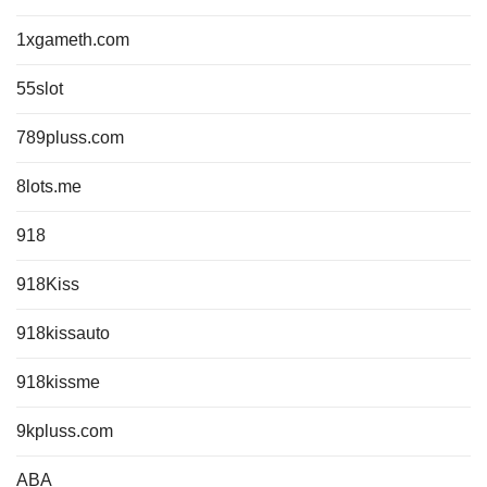
1xgameth.com
55slot
789pluss.com
8lots.me
918
918Kiss
918kissauto
918kissme
9kpluss.com
ABA