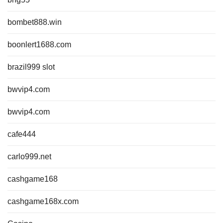
bombet888.win
boonlert1688.com
brazil999 slot
bwvip4.com
bwvip4.com
cafe444
carlo999.net
cashgame168
cashgame168x.com