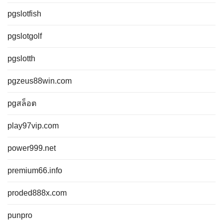
pgslotfish
pgslotgolf
pgslotth
pgzeus88win.com
pgสล็อต
play97vip.com
power999.net
premium66.info
proded888x.com
punpro