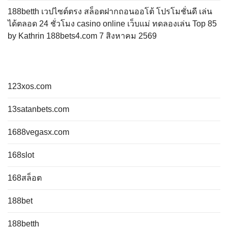
188betth เวปไซต์ตรง สล็อตฝากถอนออโต้ โปรโมชั่นดี เล่น
ได้ตลอด 24 ชั่วโมง casino online เว็บแม่ ทดลองเล่น Top 85
by Kathrin 188bets4.com 7 สิงหาคม 2569
123xos.com
13satanbets.com
1688vegasx.com
168slot
168สล็อต
188bet
188betth