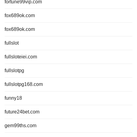
fortune99vip.com
fox689ok.com
fox689ok.com
fullslot
fullsloteiei.com
fullslotpg
fullslotpg168.com
funny18
future24bet.com
gem99ths.com