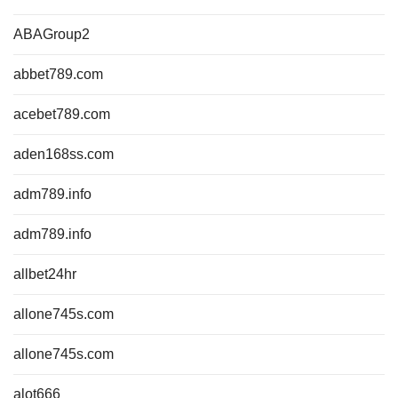
ABAGroup2
abbet789.com
acebet789.com
aden168ss.com
adm789.info
adm789.info
allbet24hr
allone745s.com
allone745s.com
alot666