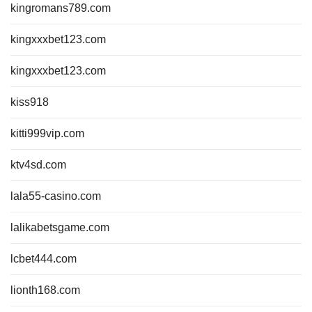
kingromans789.com
kingxxxbet123.com
kingxxxbet123.com
kiss918
kitti999vip.com
ktv4sd.com
lala55-casino.com
lalikabetsgame.com
lcbet444.com
lionth168.com