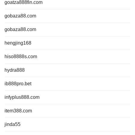
goatza888fin.com
gobaza88.com
gobaza88.com
hengjing168
hiso8888s.com
hydra888
ib888pro.bet
infyplus888.com
item388.com
jinda55