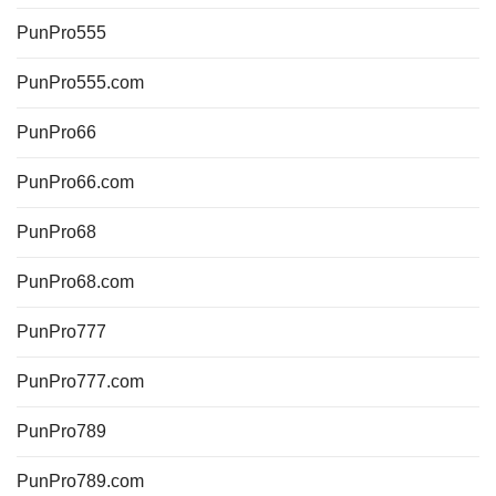
PunPro555
PunPro555.com
PunPro66
PunPro66.com
PunPro68
PunPro68.com
PunPro777
PunPro777.com
PunPro789
PunPro789.com