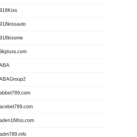
918Kiss
918kissauto
918kissme
9kpluss.com
ABA
ABAGroup2
abbet789.com
acebet789.com
aden168ss.com
adm789.info