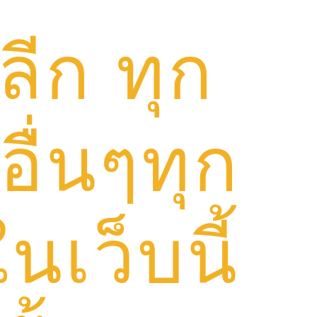
ลีก ทุก
ื่นๆทุก
เว็บนี้