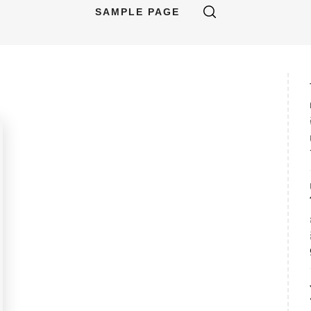
SAMPLE PAGE