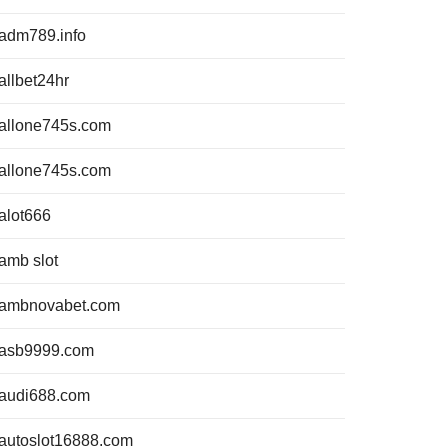
adm789.info
allbet24hr
allone745s.com
allone745s.com
alot666
amb slot
ambnovabet.com
asb9999.com
audi688.com
autoslot16888.com