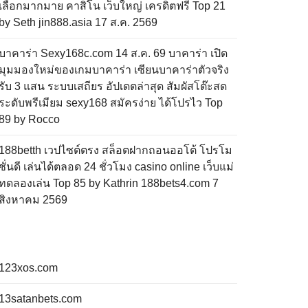
เลือกมากมาย คาสิโน เว็บใหญ่ เครดิตฟรี Top 21
by Seth jin888.asia 17 ส.ค. 2569
บาคาร่า Sexy168c.com 14 ส.ค. 69 บาคาร่า เปิด
มุมมองใหม่ของเกมบาคาร่า เซียนบาคาร่าตัวจริง
รับ 3 แสน ระบบเสถียร อัปเดตล่าสุด สัมผัสโต๊ะสด
ระดับพรีเมียม sexy168 สมัครง่าย ได้โปรไว Top
89 by Rocco
188betth เวปไซต์ตรง สล็อตฝากถอนออโต้ โปรโม
ชั่นดี เล่นได้ตลอด 24 ชั่วโมง casino online เว็บแม่
ทดลองเล่น Top 85 by Kathrin 188bets4.com 7
สิงหาคม 2569
123xos.com
13satanbets.com